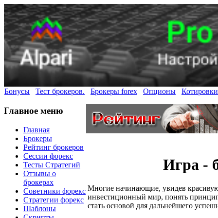
Бонусы
Тест брокеров.
Брокеры forex
Опционы
Котировки
Главное меню
Главная
Брокеры
Рейтинг брокеров
Сессии форекс
Игра -
Тесты Стратегий
Отзывы о
брокерах
Многие начинающие, увидев красивую
Советники форекс
инвестиционный мир, понять принцип
Стратегии форекс
стать основой для дальнейшего успеш
Шаблоны
Скрипты