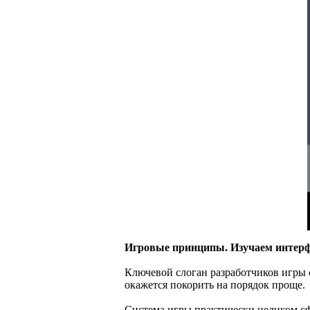
Игровые принципы. Изучаем интер
Ключевой слоган разработчиков игры со
окажется покорить на порядок проще.
Система игры практически целиком сф