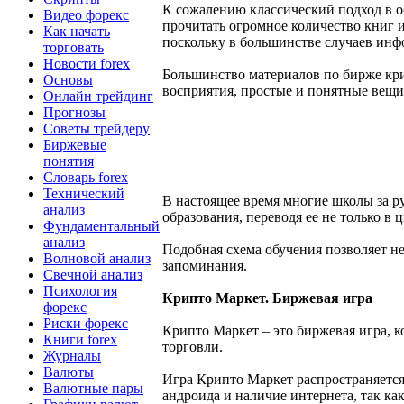
К сожалению классический подход в об
Видео форекс
прочитать огромное количество книг 
Как начать
поскольку в большинстве случаев инф
торговать
Новости forex
Большинство материалов по бирже кр
Основы
восприятия, простые и понятные вещ
Онлайн трейдинг
Прогнозы
Советы трейдеру
Биржевые
понятия
Словарь forex
Технический
В настоящее время многие школы за р
анализ
образования, переводя ее не только в 
Фундаментальный
анализ
Подобная схема обучения позволяет н
Волновой анализ
запоминания.
Свечной анализ
Психология
Крипто Маркет. Биржевая игра
форекс
Риски форекс
Крипто Маркет – это биржевая игра, к
Книги forex
торговли.
Журналы
Валюты
Игра Крипто Маркет распространяется 
Валютные пары
андроида и наличие интернета, так как 