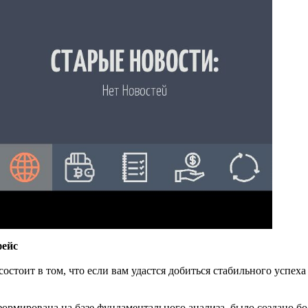
фейс
стоит в том, что если вам удастся добиться стабильного успеха
ормирована на базе фундаментального анализа, было создано б