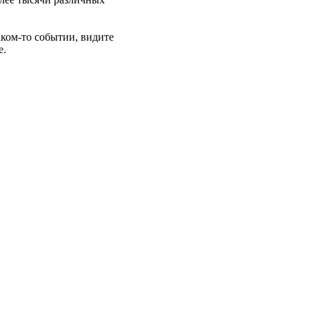
аком-то событии, видите
е.