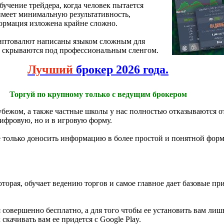
учение трейдера, когда человек пытается
имеет минимальную результативность,
ормация изложена крайне сложно.
иптовалют написаны языком сложным для
и скрываются под профессиональным сленгом.
Лучший
брокер 2026 года.
Торгуй по крупному только с ведущим брокером
убежом, а также частные школы у нас полностью отказываются о
цифровую, но и в игровую форму.
е только доносить информацию в более простой и понятной форм
оторая, обучает ведению торгов и самое главное дает базовые 
совершенно бесплатно, а для того чтобы ее установить вам лишь
скачивать вам ее придется с Google Play.