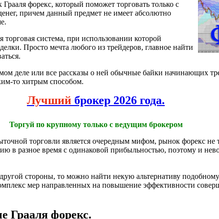
к Грааля форекс, который поможет торговать только с
денег, причем данный предмет не имеет абсолютно
е.
ая торговая система, при использовании которой
делки. Просто мечта любого из трейдеров, главное найти
аться.
мом деле или все рассказы о ней обычные байки начинающих тре
ким-то хитрым способом.
Лучший
брокер 2026 года.
Торгуй по крупному только с ведущим брокером
быточной торговли является очередным мифом, рынок форекс не
егию в разное время с одинаковой прибыльностью, поэтому и не
другой стороны, то можно найти некую альтернативу подобному 
 комплекс мер направленных на повышение эффективности совер
 Грааля форекс.