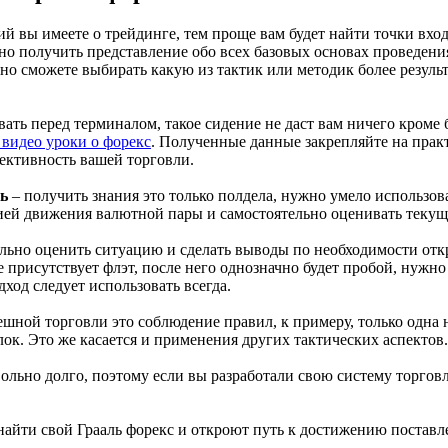
й вы имеете о трейдинге, тем проще вам будет найти точки вход
но получить представление обо всех базовых основах проведени
ьно сможете выбирать какую из тактик или методик более резул
ть перед терминалом, такое сидение не даст вам ничего кроме б
 видео уроки о форекс
. Полученные данные закрепляйте на практ
фективность вашей торговли.
ь
– получить знания это только полдела, нужно умело использова
рией движения валютной пары и самостоятельно оценивать теку
льно оценить ситуацию и сделать выводы по необходимости отк
 присутствует флэт, после него однозначно будет пробой, нужно
ход следует использовать всегда.
ешной торговли это соблюдение правил, к примеру, только одна
лок. Это же касается и применения других тактических аспектов.
ольно долго, поэтому если вы разработали свою систему торговл
найти свой Грааль форекс и откроют путь к достижению поставл