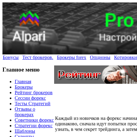
Бонусы
Тест брокеров.
Брокеры forex
Опционы
Котировки
Главное меню
Главная
Брокеры
Рейтинг брокеров
Сессии форекс
Тесты Стратегий
Отзывы о
брокерах
Каждый из новичков на форекс начин
Советники форекс
одинаково, сначала идут попытки прос
Стратегии форекс
узнать, в чем секрет трейдинга, а зат
Шаблоны
Скрипты