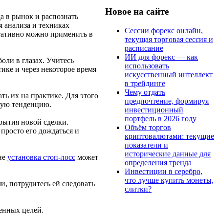
Новое на сайте
а в рынок и распознать
я анализа и техниках
Сессии форекс онлайн,
ьтативно можно применить в
текущая торговая сессия и
расписание
ИИ для форекс — как
оли в глазах. Учитесь
использовать
ике и через некоторое время
искусственный интеллект
в трейдинге
Чему отдать
ть их на практике. Для этого
предпочтение, формируя
щую тенденцию.
инвестиционный
портфель в 2026 году
рытия новой сделки.
Объём торгов
 просто его дождаться и
криптовалютами: текущие
показатели и
исторические данные для
 не
установка стоп-лосс
может
определения тренда
Инвестиции в серебро,
что лучше купить монеты,
и, потрудитесь ей следовать
слитки?
енных целей.