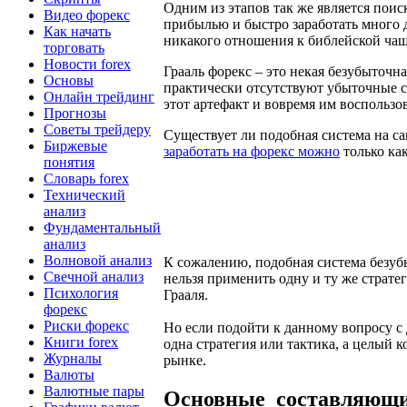
Одним из этапов так же является поис
Видео форекс
прибылью и быстро заработать много 
Как начать
никакого отношения к библейской чаш
торговать
Новости forex
Грааль форекс – это некая безубыточн
Основы
практически отсутствуют убыточные с
Онлайн трейдинг
этот артефакт и вовремя им воспользов
Прогнозы
Советы трейдеру
Существует ли подобная система на са
Биржевые
заработать на форекс можно
только ка
понятия
Словарь forex
Технический
анализ
Фундаментальный
анализ
Волновой анализ
К сожалению, подобная система безу
Свечной анализ
нельзя применить одну и ту же страт
Психология
Грааля.
форекс
Риски форекс
Но если подойти к данному вопросу с 
Книги forex
одна стратегия или тактика, а целый
Журналы
рынке.
Валюты
Валютные пары
Основные составляющие