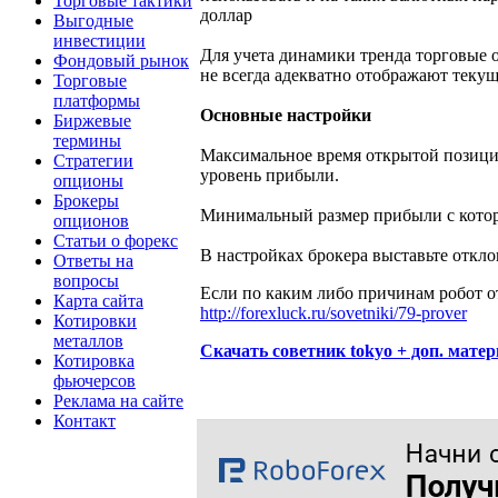
Торговые тактики
доллар
Выгодные
инвестиции
Для учета динамики тренда торговые 
Фондовый рынок
не всегда адекватно отображают текущ
Торговые
платформы
Основные настройки
Биржевые
термины
Максимальное время открытой позиции 
Стратегии
уровень прибыли.
опционы
Брокеры
Минимальный размер прибыли с котор
опционов
Статьи о форекс
В настройках брокера выставьте откло
Ответы на
вопросы
Если по каким либо причинам робот от
Карта сайта
http://forexluck.ru/sovetniki/79-prover
Котировки
металлов
Скачать советник tokyo + доп. мате
Котировка
фьючерсов
Реклама на сайте
Контакт