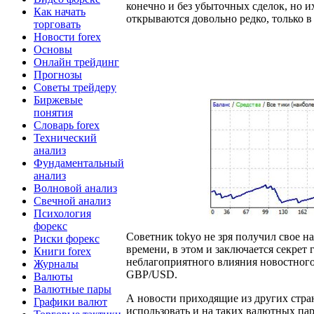
конечно и без убыточных сделок, но и
Как начать
открываются довольно редко, только в
торговать
Новости forex
Основы
Онлайн трейдинг
Прогнозы
Советы трейдеру
Биржевые
понятия
Словарь forex
Технический
анализ
Фундаментальный
анализ
Волновой анализ
Свечной анализ
Психология
форекс
Советник tokyo не зря получил свое н
Риски форекс
времени, в этом и заключается секрет
Книги forex
неблагоприятного влияния новостного 
Журналы
GBP/USD.
Валюты
Валютные пары
А новости приходящие из других стра
Графики валют
использовать и на таких валютных па