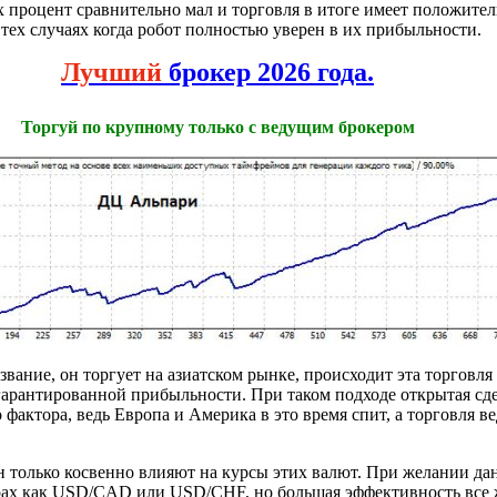
х процент сравнительно мал и торговля в итоге имеет положител
 тех случаях когда робот полностью уверен в их прибыльности.
Лучший
брокер 2026 года.
Торгуй по крупному только с ведущим брокером
азвание, он торгует на азиатском рынке, происходит эта торгов
 гарантированной прибыльности. При таком подходе открытая сде
фактора, ведь Европа и Америка в это время спит, а торговля в
н только косвенно влияют на курсы этих валют. При желании д
рах как USD/CAD или USD/CHF, но большая эффективность все ж