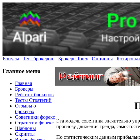
Бонусы
Тест брокеров.
Брокеры forex
Опционы
Котировки
Главное меню
Главная
Брокеры
Рейтинг брокеров
Тесты Стратегий
П
Отзывы о
брокерах
Советники форекс
Эта модель советника значительно упр
Стратегии форекс
прогнозу движения тренда, самостоят
Шаблоны
Скрипты
По статистическим данным прибыльност
Видео форекс