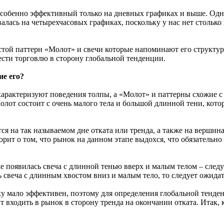
особенно эффективный только на дневных графиках и выше. Одна
валась на четырехчасовых графиках, поскольку у нас нет стольк
той паттерн «Молот» и свечи которые напоминают его структуру
ести торговлю в сторону глобальной тенденции.
е его?
арактеризуют поведения толпы, а «Молот» и паттерны схожие с 
олот состоит с очень малого тела и большой длинной тени, кото
ся на так называемом дне отката или тренда, а также на вершина
орит о том, что рынок на данном этапе выдохся, что обязательн
е появилась свеча с длинной тенью вверх и малым телом – след
 свеча с длинным хвостом вниз и малым тело, то следует ожидат
у мало эффективен, поэтому для определения глобальной тенд
 входить в рынок в сторону тренда на окончании отката. Итак, 