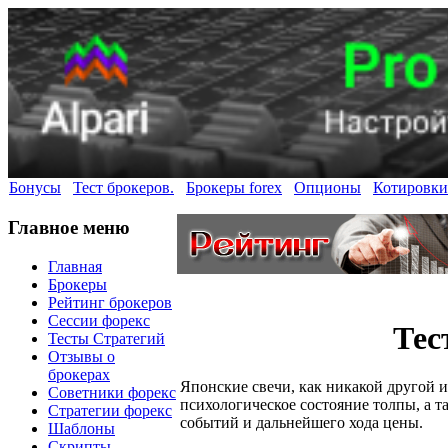
Бонусы
Тест брокеров.
Брокеры forex
Опционы
Котировки
Главное меню
Главная
Брокеры
Рейтинг брокеров
Сессии форекс
Тес
Тесты Стратегий
Отзывы о
брокерах
Японские свечи, как никакой другой 
Советники форекс
психологическое состояние толпы, а 
Стратегии форекс
событий и дальнейшего хода цены.
Шаблоны
Скрипты