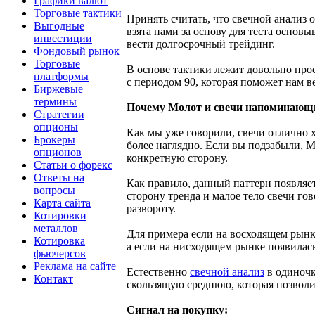
Графики валют
Торговые тактики
Принять считать, что свечной анализ 
Выгодные
взята нами за основу для теста основы
инвестиции
вести долгосрочный трейдинг.
Фондовый рынок
Торговые
В основе тактики лежит довольно прос
платформы
с периодом 90, которая поможет нам в
Биржевые
термины
Почему Молот и свечи напоминающи
Стратегии
опционы
Как мы уже говорили, свечи отлично х
Брокеры
более наглядно. Если вы подзабыли, М
опционов
конкретную сторону.
Статьи о форекс
Ответы на
Как правило, данный паттерн появляет
вопросы
сторону тренда и малое тело свечи гов
Карта сайта
развороту.
Котировки
металлов
Для примера если на восходящем рынк
Котировка
а если на нисходящем рынке появилась
фьючерсов
Реклама на сайте
Естественно
свечной анализ
в одиночк
Контакт
скользящую среднюю, которая позволит
Сигнал на покупку: