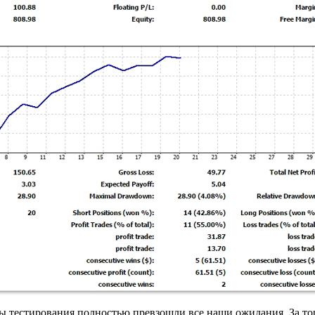
ты тестирования полностью превзошли все наши ожидания. За т