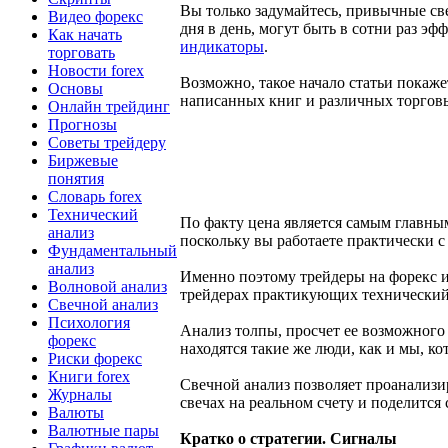
Вы только задумайтесь, привычные све
Видео форекс
дня в день, могут быть в сотни раз э
Как начать
индикаторы
.
торговать
Новости forex
Возможно, такое начало статьи покаже
Основы
написанных книг и различных торговы
Онлайн трейдинг
Прогнозы
Советы трейдеру
Биржевые
понятия
Словарь forex
Технический
По факту цена является самым главны
анализ
поскольку вы работаете практически 
Фундаментальный
анализ
Именно поэтому трейдеры на форекс и
Волновой анализ
трейдерах практикующих технический
Свечной анализ
Психология
Анализ толпы, просчет ее возможного 
форекс
находятся такие же люди, как и мы, к
Риски форекс
Книги forex
Свечной анализ позволяет проанализи
Журналы
свечах на реальном счету и поделится
Валюты
Валютные пары
Кратко о стратегии. Сигналы