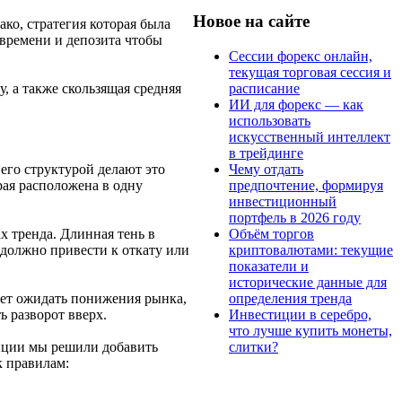
Новое на сайте
ко, стратегия которая была
о времени и депозита чтобы
Сессии форекс онлайн,
текущая торговая сессия и
расписание
, а также скользящая средняя
ИИ для форекс — как
использовать
искусственный интеллект
в трейдинге
Чему отдать
его структурой делают это
предпочтение, формируя
рая расположена в одну
инвестиционный
портфель в 2026 году
Объём торгов
х тренда. Длинная тень в
криптовалютами: текущие
о должно привести к откату или
показатели и
исторические данные для
определения тренда
ует ожидать понижения рынка,
Инвестиции в серебро,
ь разворот вверх.
что лучше купить монеты,
слитки?
енции мы решили добавить
к правилам: