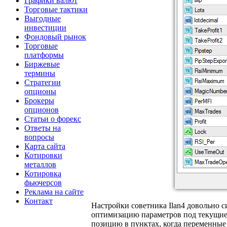
Графики валют
Торговые тактики
Выгодные
инвестиции
Фондовый рынок
Торговые
платформы
Биржевые
термины
Стратегии
опционы
Брокеры
опционов
Статьи о форекс
Ответы на
вопросы
Карта сайта
Котировки
металлов
Котировка
фьючерсов
Реклама на сайте
Контакт
Настройки советника Ilan4 довольно
оптимизацию параметров под текущие р
позицию в пунктах, когда переменные T