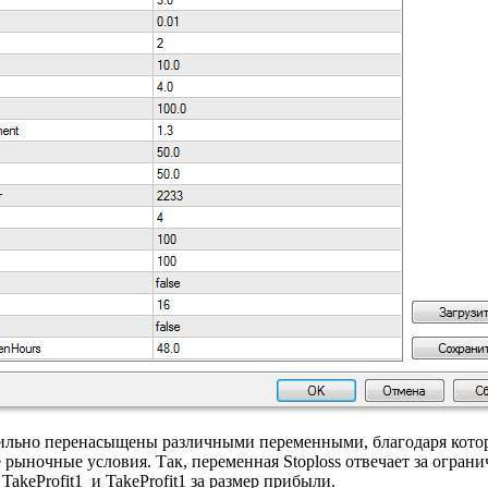
 сильно перенасыщены различными переменными, благодаря кот
ыночные условия. Так, переменная Stoploss отвечает за ограни
akeProfit1 и TakeProfit1 за размер прибыли.