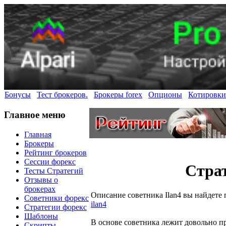
Бонусы
Тест брокеров.
Брокеры forex
Опционы
Котировки
Главное меню
Главная
Брокеры
Рейтинг брокеров
Сессии форекс
Страт
Тесты Стратегий
Отзывы о
брокерах
Описание советника Ilan4 вы найдете 
Советники форекс
ilan4
Стратегии форекс
Шаблоны
В основе советника лежит довольно пр
Скрипты