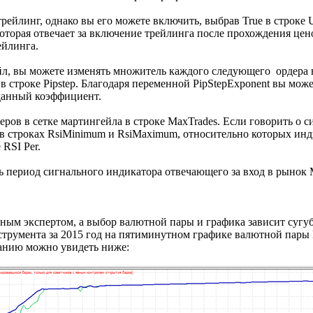
ейлинг, однако вы его можете включить, выбрав True в строке Us
 которая отвечает за включение трейлинга после прохождения цен
рейлинга.
йл, вы можете изменять множитель каждого следующего ордера в
в строке Pipstep. Благодаря переменной PipStepExponent вы мож
аданный коэффициент.
ров в сетке мартингейла в строке MaxTrades. Если говорить о си
 в строках RsiMinimum и RsiMaximum, относительно которых инд
 RSI Per.
ь период сигнального индикатора отвечающего за вход в рынок 
тным экспертом, а выбор валютной пары и графика зависит сугуб
трумента за 2015 год на пятиминутном графике валютной пары 
чанию можно увидеть ниже: