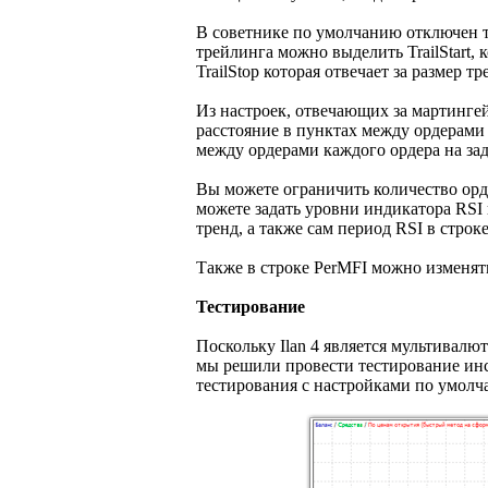
В советнике по умолчанию отключен тр
трейлинга можно выделить TrailStart,
TrailStop которая отвечает за размер т
Из настроек, отвечающих за мартинге
расстояние в пунктах между ордерами 
между ордерами каждого ордера на з
Вы можете ограничить количество орде
можете задать уровни индикатора RSI
тренд, а также сам период RSI в строке
Также в строке PerMFI можно изменят
Тестирование
Поскольку Ilan 4 является мультивалю
мы решили провести тестирование инс
тестирования с настройками по умол