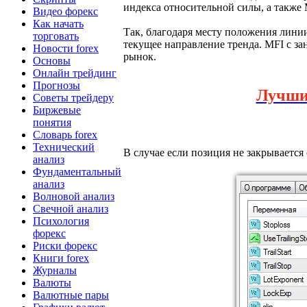
индекса относительной силы, а также 
Видео форекс
Как начать
Так, благодаря месту положения лин
торговать
текущее направление тренда. MFI с з
Новости forex
рынок.
Основы
Онлайн трейдинг
Прогнозы
Лучш
Советы трейдеру
Биржевые
понятия
Словарь forex
Технический
В случае если позиция не закрывается
анализ
Фундаментальный
анализ
Волновой анализ
Свечной анализ
Психология
форекс
Риски форекс
Книги forex
Журналы
Валюты
Валютные пары