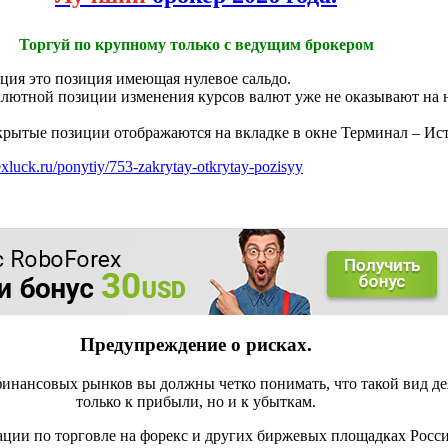
Торгуй по крупному только с ведущим брокером
иция это позиция имеющая нулевое сальдо.
алютной позиции изменения курсов валют уже не оказывают на 
крытые позиции отображаются на вкладке в окне Терминал – Ист
rexluck.ru/ponytiy/753-zakrytay-otkrytay-pozisyy
Предупреждение о рисках.
инансовых рынков вы должны четко понимать, что такой вид де
только к прибыли, но и к убыткам.
ации по торговле на форекс и других биржевых площадках Росс