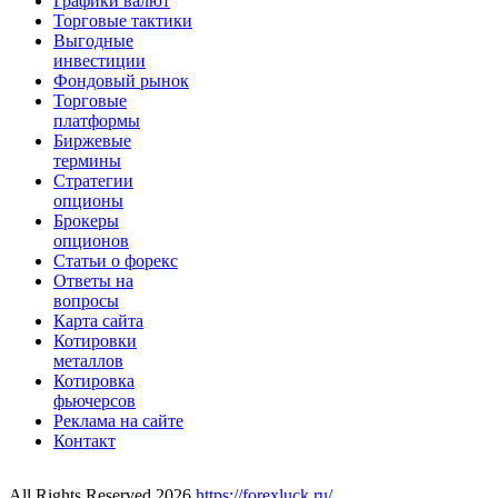
Графики валют
Торговые тактики
Выгодные
инвестиции
Фондовый рынок
Торговые
платформы
Биржевые
термины
Стратегии
опционы
Брокеры
опционов
Статьи о форекс
Ответы на
вопросы
Карта сайта
Котировки
металлов
Котировка
фьючерсов
Реклама на сайте
Контакт
All Rights Reserved 2026
https://forexluck.ru/