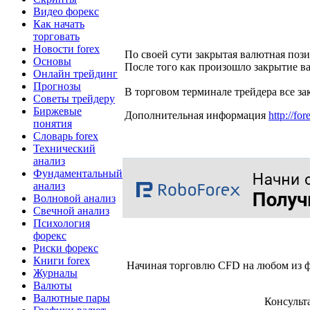
Видео форекс
Как начать
торговать
Новости forex
По своей сути закрытая валютная поз
Основы
После того как произошло закрытие в
Онлайн трейдинг
Прогнозы
В торговом терминале трейдера все за
Советы трейдеру
Биржевые
Дополнительная информация
http://fo
понятия
Словарь forex
Технический
анализ
Фундаментальный
анализ
Волновой анализ
Свечной анализ
Психология
форекс
Риски форекс
Книги forex
Начиная торговлю CFD на любом из ф
Журналы
Валюты
Валютные пары
Консульт