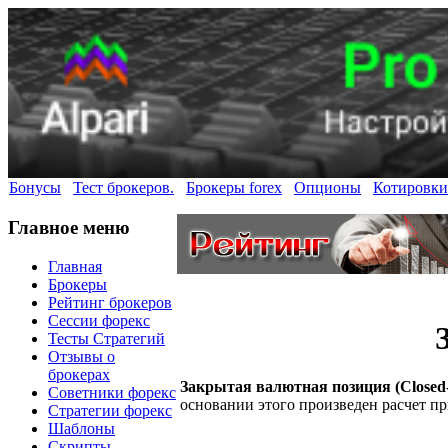
Бонусы
Тест брокеров.
Брокеры forex
Опционы
Котировки
Главное меню
Главная
Брокеры
Рейтинг брокеров
Сессии форекс
Тесты Стратегий
Отзывы о
брокерах
Закрытая валютная позиция (Closed-p
Советники форекс
основании этого произведен расчет п
Стратегии форекс
Шаблоны
Скрипты