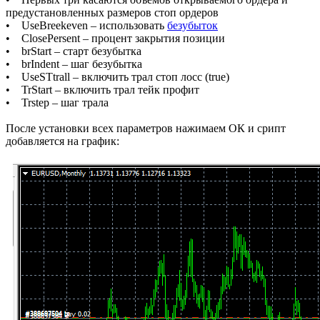
предустановленных размеров стоп ордеров
• UseBreekeven – использовать
безубыток
• ClosePersent – процент закрытия позиции
• brStart – старт безубытка
• brIndent – шаг безубытка
• UseSTtrall – включить трал стоп лосс (true)
• TrStart – включить трал тейк профит
• Trstep – шаг трала
После установки всех параметров нажимаем ОК и срипт
добавляется на график: