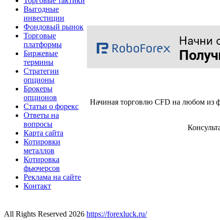
Торговые тактики
Выгодные
инвестиции
Фондовый рынок
Торговые
платформы
Биржевые
термины
Стратегии
опционы
Брокеры
опционов
Начиная торговлю CFD на любом из ф
Статьи о форекс
Ответы на
вопросы
Консульт
Карта сайта
Котировки
металлов
Котировка
фьючерсов
Реклама на сайте
Контакт
All Rights Reserved 2026
https://forexluck.ru/