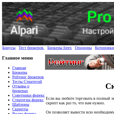
Бонусы
Тест брокеров.
Брокеры forex
Опционы
Котировки
Главное меню
Главная
Брокеры
Рейтинг брокеров
Тесты Стратегий
Ск
Отзывы о
брокерах
Советники форекс
Если вы любите торговать в полный эк
Стратегии форекс
скрипт как раз то, что вам нужно.
Шаблоны
Скрипты
Он позволяет вывести всю необходим
Видео форекс