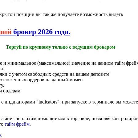
крытой позиции вы так же получаете возможность видеть
ший
брокер 2026 года.
Торгуй по крупному только с ведущим брокером
ее и минимальное (максимальное) значение на данном тайм фрей
и.
и с учетом свободных средств на вашем депозите.
отложенных ордеров на данный момент.
у.
 ордерам.
 с индикаторами "indicators", при запуске в терминале вы может
 станет неплохим помощником в торговле, позволяя контролиров
го
тайм фрейм
.
у
.