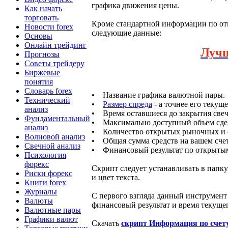
графика движения цены.
Как начать
торговать
Кроме стандартной информации по от
Новости forex
следующие данные:
Основы
Онлайн трейдинг
Луч
Прогнозы
Советы трейдеру
Биржевые
понятия
Словарь forex
• Название графика валютной пары.
Технический
•
Размер спреда
- а точнее его текущ
анализ
• Время оставшиеся до закрытия свеч
Фундаментальный
• Максимально доступный объем сделк
анализ
• Количество открытых рыночных и 
Волновой анализ
• Общая сумма средств на вашем счет
Свечной анализ
• Финансовый результат по открытым
Психология
форекс
Скрипт следует устанавливать в папку
Риски форекс
и цвет текста.
Книги forex
Журналы
С первого взгляда данный инструмент
Валюты
финансовый результат и время текуще
Валютные пары
Графики валют
Скачать
скрипт Информация по счет