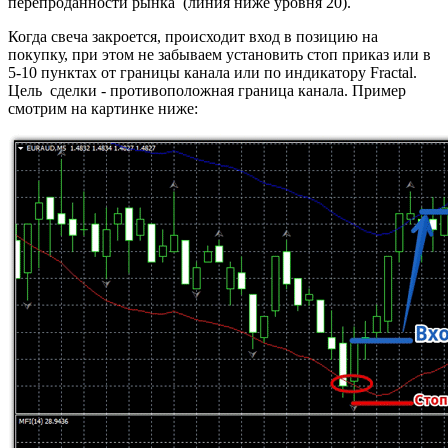
перепроданности рынка (линия ниже уровня 20).
Когда свеча закроется, происходит вход в позицию на
покупку, при этом не забываем установить стоп приказ или в
5-10 пунктах от границы канала или по индикатору Fractal.
Цель сделки - противоположная граница канала. Пример
смотрим на картинке ниже: