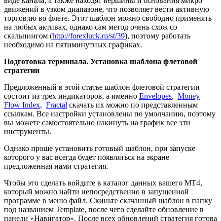
виде канала, а также находят вершины и основания микро
движений в узком диапазоне, что позволяет вести активную
торговлю во флете. Этот шаблон можно свободно применять
на любых активах, однако сам метод очень схож со
скальпингом (
http://forexluck.ru/st/39
), поэтому работать
необходимо на пятиминутных графиках.
Подготовка терминала. Установка шаблона флетовой
стратегии
Предложенный в этой статье шаблон флетовой стратегии
состоит из трех индикаторов, а именно
Envelopes
,
Money
Flow Index
,
Fractal
скачать их можно по представленным
ссылкам. Все настройки установлены по умолчанию, поэтому
вы можете самостоятельно накинуть на график все эти
инструменты.
Однако проще установить готовый шаблон, при запуске
которого у вас всегда будет появляться на экране
предложенная нами стратегия.
Чтобы это сделать войдите в каталог данных вашего МТ4,
который можно найти непосредственно в запущенной
программе в меню файл. Скиньте скачанный шаблон в папку
под названием Template, после чего сделайте обновление в
панели «Навигатор». После всех обновлений стратегия готова