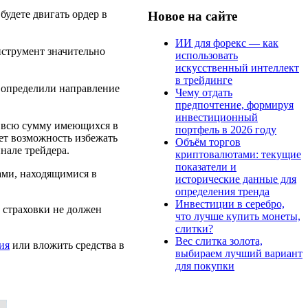
 будете двигать ордер в
Новое на сайте
ИИ для форекс — как
нструмент значительно
использовать
искусственный интеллект
в трейдинге
о определили направление
Чему отдать
предпочтение, формируя
инвестиционный
е всю сумму имеющихся в
портфель в 2026 году
ает возможность избежать
Объём торгов
нале трейдера.
криптовалютами: текущие
показатели и
ами, находящимися в
исторические данные для
определения тренда
Инвестиции в серебро,
 страховки не должен
что лучше купить монеты,
слитки?
Вес слитка золота,
ия
или вложить средства в
выбираем лучший вариант
для покупки