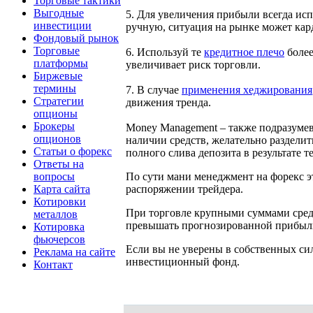
Торговые тактики
Выгодные
5. Для увеличения прибыли всегда ис
инвестиции
ручную, ситуация на рынке может кар
Фондовый рынок
Торговые
6. Используй те
кредитное плечо
более
платформы
увеличивает риск торговли.
Биржевые
термины
7. В случае
применения хеджирования
Стратегии
движения тренда.
опционы
Брокеры
Money Management – также подразумев
опционов
наличии средств, желательно разделит
Статьи о форекс
полного слива депозита в результате 
Ответы на
вопросы
По сути мани менеджмент на форекс э
Карта сайта
распоряжении трейдера.
Котировки
При торговле крупными суммами средс
металлов
превышать прогнозированной прибыл
Котировка
фьючерсов
Если вы не уверены в собственных си
Реклама на сайте
инвестиционный фонд.
Контакт