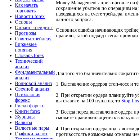
Money Management - при торговле на ф
Как начать
сокращение убытков по операциям на 
торговать
находящихся на счете трейдера, имен
Новости forex
данного вопроса.
Основы
Онлайн трейдинг
Основная ошибка начинающих трейдеро
Прогнозы
правило, такой подход всегда привод
Советы трейдеру
Биржевые
понятия
Словарь forex
Технический
анализ
Фундаментальный
Для того что бы значительно сократит
анализ
Волновой анализ
1. Выставление ордеров стоп-лосс и т
Свечной анализ
Психология
2. При открытии ордера планируйте уб
форекс
вы ставите на 100 пунктов, то
Stop Los
Риски форекс
Книги forex
3. Всегда перед выставление ордера п
Журналы
сможете правильно оценить в какую с
Валюты
Валютные пары
4. При открытии ордера под залогом д
Графики валют
противостоять возможным откатам це