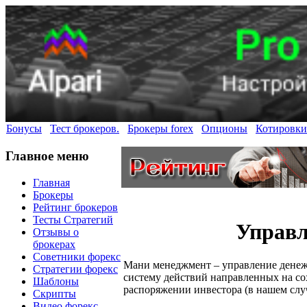
Бонусы
Тест брокеров.
Брокеры forex
Опционы
Котировки
Главное меню
Главная
Брокеры
Рейтинг брокеров
Тесты Стратегий
Управл
Отзывы о
брокерах
Советники форекс
Мани менеджмент – управление денеж
Стратегии форекс
систему действий направленных на со
Шаблоны
распоряжении инвестора (в нашем случ
Скрипты
Видео форекс