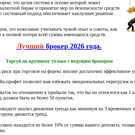
орекс это целая система в основе которой лежит
валютной бирже и принятие мер по безопасности средств
но системный подход обеспечивает наилучшее решение
в, это нежелание учитывать чужой опыт и советы, как
ит к полной потери всей суммы имеющихся средств.
Лучший
брокер 2026 года.
Торгуй по крупному только с ведущим брокером
ь риск при торговле на форекс вполне достаточно эффективное 
ейк-профит позволит вам избежать эмоциональных перегрузок и н
ыток по отношению к прибыли так, что бы он относился как 1 к
s
должен быть не более 50 пунктов.
роводите анализ движения тренда как минимум на 3 временных и
торону движется тренд.
олжно находится не более 10% от суммы вашего депозита, тольк
ны.