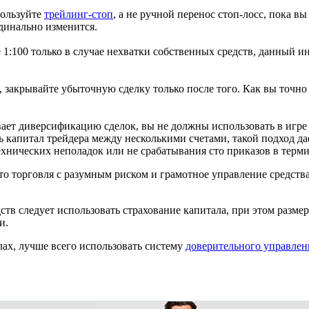
пользуйте
трейлинг-стоп
, а не ручной перенос стоп-лосс, пока вы
динально изменится.
 1:100 только в случае нехватки собственных средств, данный и
, закрывайте убыточную сделку только после того. Как вы точн
ает диверсификацию сделок, вы не должны использовать в игр
ь капитал трейдера между несколькими счетами, такой подход д
технических неполадок или не срабатывания сто приказов в терми
то торговля с разумным риском и грамотное управление средств
тв следует использовать страхование капитала, при этом размер
и.
лах, лучше всего использовать систему
доверительного управлен