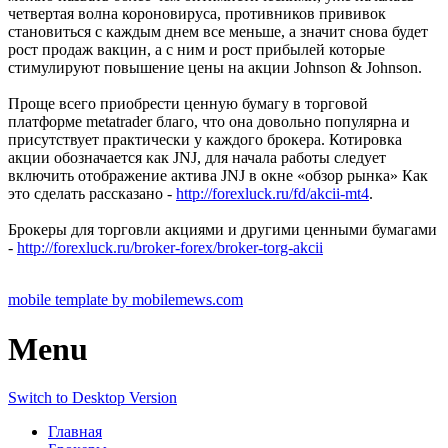
четвертая волна короновируса, противников прививок
становиться с каждым днем все меньше, а значит снова будет
рост продаж вакцин, а с ним и рост прибылей которые
стимулируют повышение цены на акции Johnson & Johnson.
Проще всего приобрести ценную бумагу в торговой
платформе metatrader благо, что она довольно популярна и
присутствует практически у каждого брокера. Котировка
акции обозначается как JNJ, для начала работы следует
включить отображение актива JNJ в окне «обзор рынка» Как
это сделать рассказано -
http://forexluck.ru/fd/akcii-mt4
.
Брокеры для торговли акциями и другими ценными бумагами
-
http://forexluck.ru/broker-forex/broker-torg-akcii
mobile template by mobilemews.com
Menu
Switch to Desktop Version
Главная