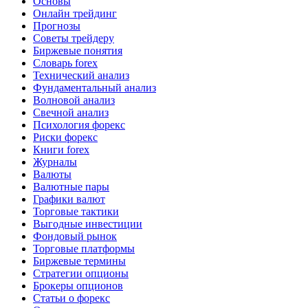
Основы
Онлайн трейдинг
Прогнозы
Советы трейдеру
Биржевые понятия
Словарь forex
Технический анализ
Фундаментальный анализ
Волновой анализ
Свечной анализ
Психология форекс
Риски форекс
Книги forex
Журналы
Валюты
Валютные пары
Графики валют
Торговые тактики
Выгодные инвестиции
Фондовый рынок
Торговые платформы
Биржевые термины
Стратегии опционы
Брокеры опционов
Статьи о форекс