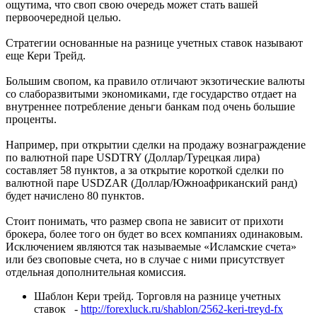
ощутима, что своп свою очередь может стать вашей
первоочередной целью.
Стратегии основанные на разнице учетных ставок называют
еще Кери Трейд.
Большим свопом, ка правило отличают экзотические валюты
со слаборазвитыми экономиками, где государство отдает на
внутреннее потребление деньги банкам под очень большие
проценты.
Например, при открытии сделки на продажу вознаграждение
по валютной паре USDTRY (Доллар/Турецкая лира)
составляет 58 пунктов, а за открытие короткой сделки по
валютной паре USDZAR (Доллар/Южноафриканский ранд)
будет начислено 80 пунктов.
Стоит понимать, что размер свопа не зависит от прихоти
брокера, более того он будет во всех компаниях одинаковым.
Исключением являются так называемые «Исламские счета»
или без своповые счета, но в случае с ними присутствует
отдельная дополнительная комиссия.
Шаблон Кери трейд. Торговля на разнице учетных
ставок -
http://forexluck.ru/shablon/2562-keri-treyd-fx