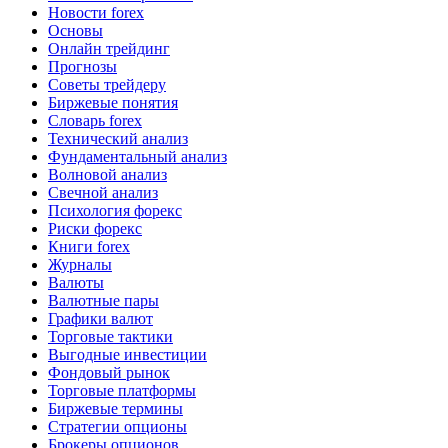
Новости forex
Основы
Онлайн трейдинг
Прогнозы
Советы трейдеру
Биржевые понятия
Словарь forex
Технический анализ
Фундаментальный анализ
Волновой анализ
Свечной анализ
Психология форекс
Риски форекс
Книги forex
Журналы
Валюты
Валютные пары
Графики валют
Торговые тактики
Выгодные инвестиции
Фондовый рынок
Торговые платформы
Биржевые термины
Стратегии опционы
Брокеры опционов