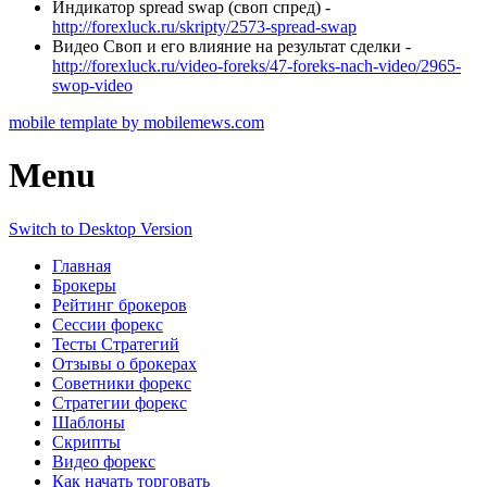
Индикатор spread swap (своп спред) -
http://forexluck.ru/skripty/2573-spread-swap
Видео Своп и его влияние на результат сделки -
http://forexluck.ru/video-foreks/47-foreks-nach-video/2965-
swop-video
mobile template by mobilemews.com
Menu
Switch to Desktop Version
Главная
Брокеры
Рейтинг брокеров
Сессии форекс
Тесты Стратегий
Отзывы о брокерах
Советники форекс
Стратегии форекс
Шаблоны
Скрипты
Видео форекс
Как начать торговать