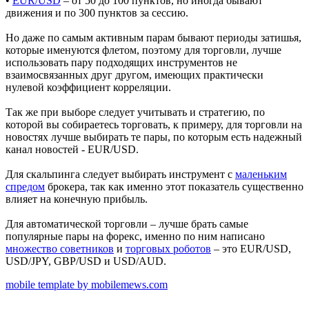
•
EUR/USD
– от 50 до 100 пунктов, но иногда бывают
движения и по 300 пунктов за сессию.
Но даже по самым активным парам бывают периоды затишья,
которые именуются флетом, поэтому для торговли, лучше
использовать пару подходящих инструментов не
взаимосвязанных друг другом, имеющих практически
нулевой коэффициент корреляции.
Так же при выборе следует учитывать и стратегию, по
которой вы собираетесь торговать, к примеру, для торговли на
новостях лучше выбирать те пары, по которым есть надежный
канал новостей - EUR/USD.
Для скальпинга следует выбирать инструмент с
маленьким
спредом
брокера, так как именно этот показатель существенно
влияет на конечную прибыль.
Для автоматической торговли – лучше брать самые
популярные пары на форекс, именно по ним написано
множество советников
и
торговых роботов
– это EUR/USD,
USD/JPY, GBP/USD и USD/AUD.
mobile template by mobilemews.com