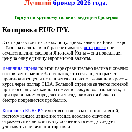
Лучший
брокер 2026 года.
Торгуй по крупному только с ведущим брокером
Котировка EUR/JPY.
Эта пара состоит из самых популярных валют на forex – евро
– базовая валюта, в ней рассчитывается
лот форекс
при
осуществлении сделок и Японской Йены – она показывает
цену за одну единицу европейской валюты.
Величина спреда
по этой паре сравнительно велика и обычно
составляет в районе 3-5 пунктов, это связано, что расчет
производится цены не напрямую, а с использованием кросс –
курса через доллар США. Большой спред не является помехой
при торговли, так как пара имеет высокую волатильность, и
при правильном определении тренда комиссия брокера
быстро покрывается прибылью.
Котировка EUR/JPY
имеет всего два знака после запятой,
поэтому каждое движение тренда довольно ощутимо
отражается на депозите, эту особенность всегда следует
учитывать при ведении торговли.