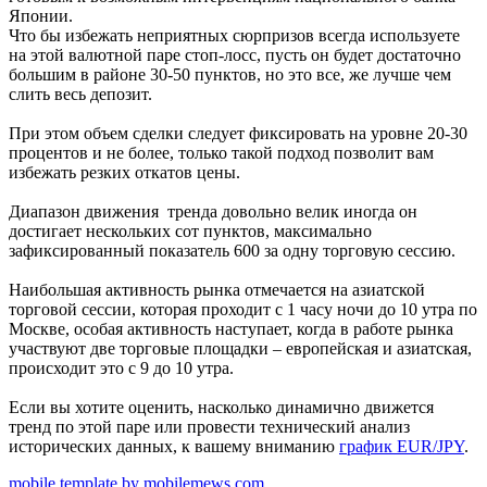
Японии.
Что бы избежать неприятных сюрпризов всегда используете
на этой валютной паре стоп-лосс, пусть он будет достаточно
большим в районе 30-50 пунктов, но это все, же лучше чем
слить весь депозит.
При этом объем сделки следует фиксировать на уровне 20-30
процентов и не более, только такой подход позволит вам
избежать резких откатов цены.
Диапазон движения тренда довольно велик иногда он
достигает нескольких сот пунктов, максимально
зафиксированный показатель 600 за одну торговую сессию.
Наибольшая активность рынка отмечается на азиатской
торговой сессии, которая проходит с 1 часу ночи до 10 утра по
Москве, особая активность наступает, когда в работе рынка
участвуют две торговые площадки – европейская и азиатская,
происходит это с 9 до 10 утра.
Если вы хотите оценить, насколько динамично движется
тренд по этой паре или провести технический анализ
исторических данных, к вашему вниманию
график EUR/JPY
.
mobile template by mobilemews.com