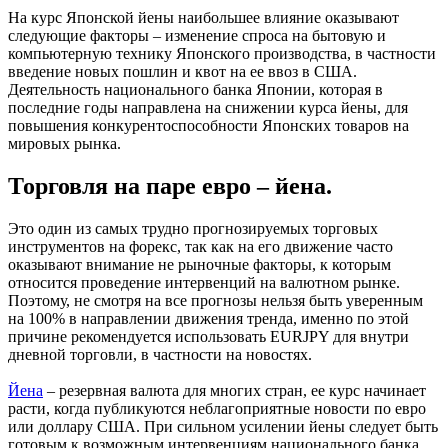
На курс Японской йены наибольшее влияние оказывают
следующие факторы – изменение спроса на бытовую и
компьютерную технику Японского производства, в частности
введение новых пошлин и квот на ее ввоз в США.
Деятельность национального банка Японии, которая в
последние годы направлена на снижении курса йены, для
повышения конкурентоспособности Японских товаров на
мировых рынка.
Торговля на паре евро – йена.
Это один из самых трудно прогнозируемых торговых
инструментов на форекс, так как на его движение часто
оказывают внимание не рыночные факторы, к которым
относится проведение интервенций на валютном рынке.
Поэтому, не смотря на все прогнозы нельзя быть уверенным
на 100% в направлении движения тренда, именно по этой
причине рекомендуется использовать EURJPY для внутри
дневной торговли, в частности на новостях.
Йена
– резервная валюта для многих стран, ее курс начинает
расти, когда публикуются неблагоприятные новости по евро
или доллару США. При сильном усилении йены следует быть
готовым к возможным интервенциям национального банка