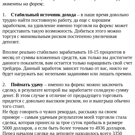
моменты на форекс.
1.
Стабильный источник дохода
– в наше время довольно
трудно найти постоянную работу, да еще с хорошим
заработком, на удивление именно торговля на форекс может
предоставить такую возможность. Добиться этого можно
торгуя с минимальным риском постепенно увеличивая
депозит.
Вполне реально стабильно зарабатывать 10-15 процентов в
месяц от суммы вложенных средств, как только вы достигнете
данного показателя, вам остается только наращивать свой счет
трейдера. Данный заработок зависит только от вас, никто не
будет нагружать вас нелепыми заданиями или лишать премии.
2.
Поймать удачу
– именно на форекс можно заключить
сделку, в результате которой вы заработаете солидную сумму
денег. В этом случае в отличие от предыдущего торговать
придется с довольно высоким риском, но и выигрыш обычно
того стоит.
Не буду говорить о чужих рекордах, расскажу на своем
примере – самым удачным результатом моей торговли стала
сделка, которая принесла за трое суток прибыль в размере
5000 долларов, а если быть более точным то 4936 долларов.
Перед началом сделки на депозите находилось всего 3350