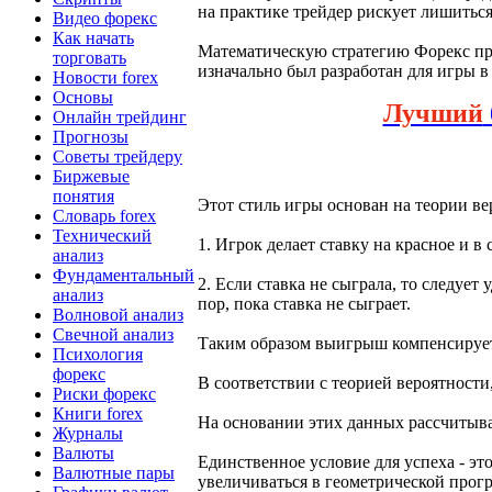
на практике трейдер рискует лишиться
Видео форекс
Как начать
Математическую стратегию Форекс пр
торговать
изначально был разработан для игры в 
Новости forex
Основы
Лучший
Онлайн трейдинг
Прогнозы
Советы трейдеру
Биржевые
понятия
Этот стиль игры основан на теории ве
Словарь forex
Технический
1. Игрок делает ставку на красное и в
анализ
Фундаментальный
2. Если ставка не сыграла, то следует
анализ
пор, пока ставка не сыграет.
Волновой анализ
Свечной анализ
Таким образом выигрыш компенсирует
Психология
форекс
В соответствии с теорией вероятности,
Риски форекс
Книги forex
На основании этих данных рассчитыва
Журналы
Валюты
Единственное условие для успеха - это
Валютные пары
увеличиваться в геометрической прогр