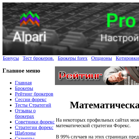
Бонусы
Тест брокеров.
Брокеры forex
Опционы
Котировки
Главное меню
Главная
Брокеры
Рейтинг брокеров
Сессии форекс
Математическа
Тесты Стратегий
Отзывы о
брокерах
На некоторых профильных сайтах мож
Советники форекс
математической стратегии Форекс.
Стратегии форекс
Шаблоны
В 99% случаев на этих страницах пре
Скрипты