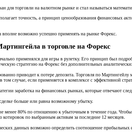
ан для торговли на валютном рынке и стал называться математи
полагает точность, а принцип ценообразования финансовых акти
а вполне возможно успешно применять на рынке Форекс.
артингейла в торговле на Форекс
чально применялся для игры в рулетку. Его принцип был подроб
ическую стратегию на Форекс без дополнительных аналитически
ированно приводит к потере депозита. Торговля по Мартингейлу
 том случае, если применяется в комплексе с эффективной стра
ратегии заработка на финансовых рынках, которые отвечают сл
сделке больше или равна возможному убытку.
не менее 80% по отношению к убыточным в течение года. Чтобы 
ю котировок по выбранным активам за последние 12 месяцев.
ических данных возможно определить соотношение прибыльных 