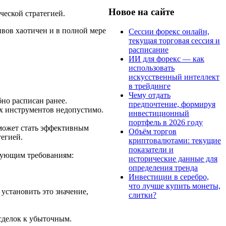
Новое на сайте
ческой стратегией.
вов хаотичен и в полной мере
Сессии форекс онлайн,
текущая торговая сессия и
расписание
ИИ для форекс — как
использовать
искусственный интеллект
в трейдинге
Чему отдать
но расписан ранее.
предпочтение, формируя
х инструментов недопустимо.
инвестиционный
портфель в 2026 году
 может стать эффективным
Объём торгов
тегией.
криптовалютами: текущие
показатели и
едующим требованиям:
исторические данные для
определения тренда
Инвестиции в серебро,
что лучше купить монеты,
установить это значение,
слитки?
сделок к убыточным.