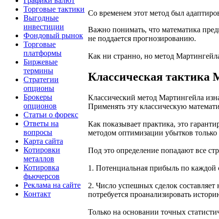
Графики валют
Торговые тактики
Со временем этот метод был адаптиров
Выгодные
инвестиции
Важно понимать, что математика пред
Фондовый рынок
не поддается прогнозированию.
Торговые
платформы
Как ни странно, но метод Мартингейл
Биржевые
термины
Классическая тактика М
Стратегии
опционы
Брокеры
Классический метод Мартингейла изна
опционов
Применять эту классическую математ
Статьи о форекс
Ответы на
Как показывает практика, это гарант
вопросы
методом оптимизации убытков только в
Карта сайта
Котировки
Под это определение попадают все ст
металлов
Котировка
1. Потенциальная прибыль по каждой 
фьючерсов
Реклама на сайте
2. Число успешных сделок составляет 
Контакт
потребуется проанализировать истори
Только на основании точных статист