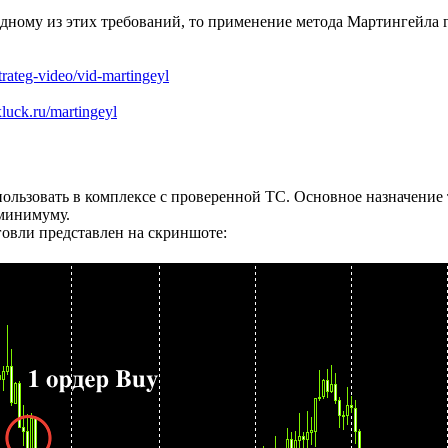
 одному из этих требований, то применение метода Мартингейла
strateg-video/vid-martingeyl
exluck.ru/martingeyl
пользовать в комплексе с проверенной ТС. Основное назначение 
 минимуму.
овли представлен на скриншоте: