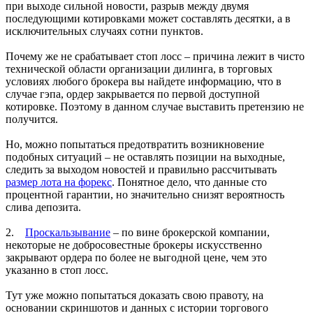
при выходе сильной новости, разрыв между двумя
последующими котировками может составлять десятки, а в
исключительных случаях сотни пунктов.
Почему же не срабатывает стоп лосс – причина лежит в чисто
технической области организации дилинга, в торговых
условиях любого брокера вы найдете информацию, что в
случае гэпа, ордер закрывается по первой доступной
котировке. Поэтому в данном случае выставить претензию не
получится.
Но, можно попытаться предотвратить возникновение
подобных ситуаций – не оставлять позиции на выходные,
следить за выходом новостей и правильно рассчитывать
размер лота на форекс
. Понятное дело, что данные сто
процентной гарантии, но значительно снизят вероятность
слива депозита.
2.
Проскальзывание
– по вине брокерской компании,
некоторые не добросовестные брокеры искусственно
закрывают ордера по более не выгодной цене, чем это
указанно в стоп лосс.
Тут уже можно попытаться доказать свою правоту, на
основании скриншотов и данных с истории торгового