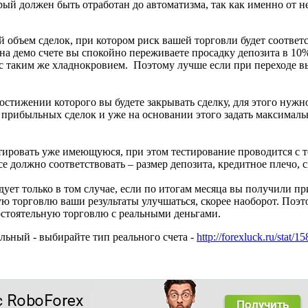
ый должен быть отработан до автоматизма, так как именно от нег
объем сделок, при котором риск вашей торговли будет соответ
 на демо счете вы спокойно переживаете просадку депозита в 10
 с таким же хладнокровием. Поэтому лучше если при переходе в
остижении которого вы будете закрывать сделку, для этого нуж
прибыльных сделок и уже на основании этого задать максималь
тировать уже имеющуюся, при этом тестирование проводится с т
се должно соответствовать – размер депозита, кредитное плечо, 
ует только в том случае, если по итогам месяца вы получили пр
ую торговлю ваши результаты улучшаться, скорее наоборот. Поэт
остоятельную торговлю с реальными деньгами.
льный - выбирайте тип реального счета -
http://forexluck.ru/stat/1