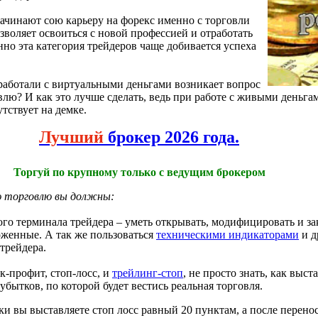
чинают сою карьеру на форекс именно с торговли
озволяет освоиться с новой профессией и отработать
но эта категория трейдеров чаще добивается успеха
оработали с виртуальными деньгами возникает вопрос
влю? И как это лучше сделать, ведь при работе с живыми деньга
тствует на демке.
Лучший
брокер 2026 года.
Торгуй по крупному только с ведущим брокером
ую торговлю вы должны:
го терминала трейдера – уметь открывать, модифицировать и зак
оженные. А так же пользоваться
техническими индикаторами
и д
трейдера.
к-профит, стоп-лосс, и
трейлинг-стоп
, не просто знать, как выст
убытков, по которой будет вестись реальная торговля.
и вы выставляете стоп лосс равный 20 пунктам, а после переноси