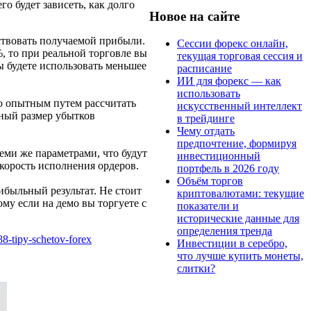
о будет зависеть, как долго
Новое на сайте
ствовать получаемой прибыли.
Сессии форекс онлайн,
%, то при реальной торговле вы
текущая торговая сессия и
ы будете использовать меньшее
расписание
ИИ для форекс — как
использовать
но опытным путем рассчитать
искусственный интеллект
ный размер убытков
в трейдинге
Чему отдать
предпочтение, формируя
еми же параметрами, что будут
инвестиционный
скорость исполнения ордеров.
портфель в 2026 году
Объём торгов
ибыльный результат. Не стоит
криптовалютами: текущие
ому если на демо вы торгуете с
показатели и
исторические данные для
определения тренда
588-tipy-schetov-forex
Инвестиции в серебро,
что лучше купить монеты,
слитки?