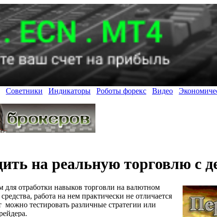
Советники
Индикаторы
Роботы форекс
Видео
Экономиче
дить на реальную торговлю с де
ом для отработки навыков торговли на валютном
 средства, работа на нем практически не отличается
ут можно тестировать различные стратегии или
рейдера.