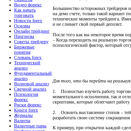
Видео форекс
Большинство осторожных трейдеров на
Как начать
на демо счете, только такой вариант п
торговать
технические моменты трейдинга. Имен
Новости forex
и не сливает свой первый депозит.
Основы
Онлайн трейдинг
После того как вы некоторое время п
Прогнозы
– Когда переходить на реальную торго
Советы трейдеру
психологический фактор, который отсу
Биржевые
понятия
Словарь forex
Технический
анализ
Фундаментальный
анализ
Для того, что бы перейти на реальн
Волновой анализ
Свечной анализ
1. Полностью изучить работу торгово
Психология
моментального исполнения, так и отл
форекс
скриптами, которые облегчают работу 
Риски форекс
Книги forex
2. Освоить выставление стопов – тей
Журналы
разработать свою систему сокращения 
Валюты
Валютные пары
К примеру, при открытии каждой сделк