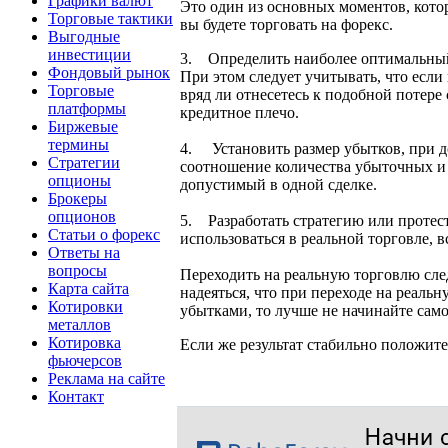
Графики валют
Это один из основных моментов, котор
Торговые тактики
вы будете торговать на форекс.
Выгодные
инвестиции
3. Определить наиболее оптимальный 
Фондовый рынок
При этом следует учитывать, что если
Торговые
вряд ли отнесетесь к подобной потере
платформы
кредитное плечо.
Биржевые
термины
4. Установить размер убытков, при д
Стратегии
соотношение количества убыточных и 
опционы
допустимый в одной сделке.
Брокеры
опционов
5. Разработать стратегию или протес
Статьи о форекс
использоваться в реальной торговле, в
Ответы на
вопросы
Переходить на реальную торговлю след
Карта сайта
надеяться, что при переходе на реальн
Котировки
убытками, то лучше не начинайте сам
металлов
Котировка
Если же результат стабильно положите
фьючерсов
Реклама на сайте
Контакт