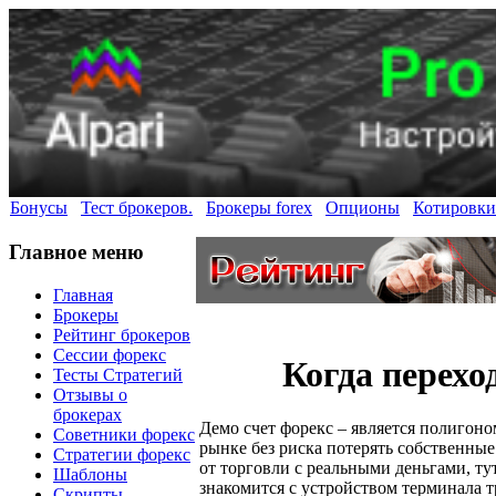
Бонусы
Тест брокеров.
Брокеры forex
Опционы
Котировки
Главное меню
Главная
Брокеры
Рейтинг брокеров
Сессии форекс
Когда перехо
Тесты Стратегий
Отзывы о
брокерах
Демо счет форекс – является полигон
Советники форекс
рынке без риска потерять собственные
Стратегии форекс
от торговли с реальными деньгами, т
Шаблоны
знакомится с устройством терминала т
Скрипты