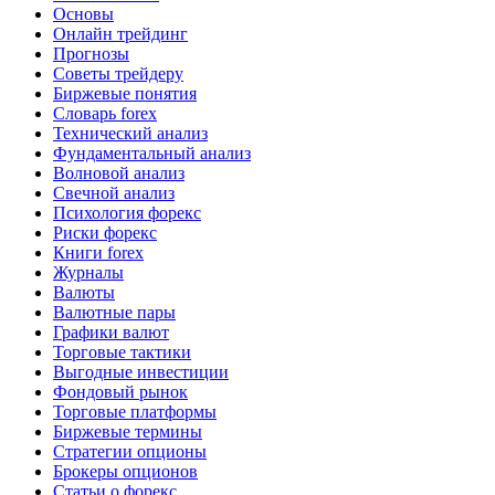
Основы
Онлайн трейдинг
Прогнозы
Советы трейдеру
Биржевые понятия
Словарь forex
Технический анализ
Фундаментальный анализ
Волновой анализ
Свечной анализ
Психология форекс
Риски форекс
Книги forex
Журналы
Валюты
Валютные пары
Графики валют
Торговые тактики
Выгодные инвестиции
Фондовый рынок
Торговые платформы
Биржевые термины
Стратегии опционы
Брокеры опционов
Статьи о форекс