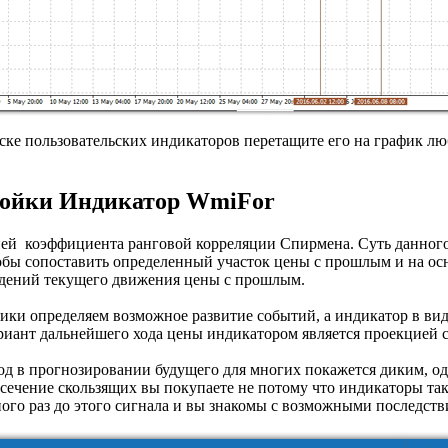
иске пользовательских индикаторов перетащите его на график л
ройки Индикатор WmiFor
ией коэффициента ранговой корреляции Спирмена. Суть данног
тобы сопоставить определенный участок цены с прошлым и на ос
адений текущего движения цены с прошлым.
ики определяем возможное развитие событий, а индикатор в вид
иант дальнейшего хода цены индикатором является проекцией с
од в прогнозировании будущего для многих покажется диким, о
есечение скользящих вы покупаете не потому что индикаторы так
ного раз до этого сигнала и вы знакомы с возможными последств