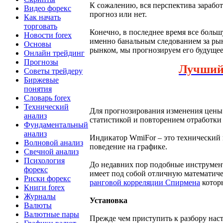
К сожалению, вся перспектива заработк
Видео форекс
прогноз или нет.
Как начать
торговать
Конечно, в последнее время все больш
Новости forex
именно банальным следованием за рынк
Основы
рынком, мы прогнозируем его будущее 
Онлайн трейдинг
Прогнозы
Лучши
Советы трейдеру
Биржевые
понятия
Словарь forex
Технический
Для прогнозирования изменения цены 
анализ
статистикой и повторением отработки
Фундаментальный
анализ
Индикатор WmiFor – это технический 
Волновой анализ
поведение на графике.
Свечной анализ
Психология
До недавних пор подобные инструмент
форекс
имеет под собой отличную математиче
Риски форекс
ранговой корреляции Спирмена
которы
Книги forex
Журналы
Установка
Валюты
Валютные пары
Прежде чем приступить к разбору нас