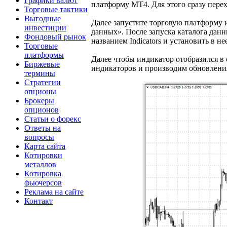
Графики валют
платформу МТ4. Для этого сразу пере
Торговые тактики
Выгодные
Далее запустите торговую платформу и
инвестиции
данных». После запуска каталога данн
Фондовый рынок
названием Indicators и установить в н
Торговые
платформы
Далее чтобы индикатор отобразился в
Биржевые
индикаторов и производим обновлени
термины
Стратегии
опционы
Брокеры
опционов
Статьи о форекс
Ответы на
вопросы
Карта сайта
Котировки
металлов
Котировка
фьючерсов
Реклама на сайте
Контакт