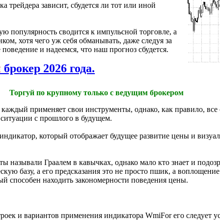
а трейдера зависит, сбудется ли тот или иной
ую популярность сводится к импульсной торговле, а
ом, хотя чего уж себя обманывать, даже следуя за
поведение и надеемся, что наш прогноз сбудется.
й
брокер 2026 года.
Торгуй по крупному только с ведущим брокером
каждый применяет свои инструменты, однако, как правило, все 
 ситуации с прошлого в будущем.
индикатор, который отображает будущее развитие цены и визуа
ы называли Граалем в кавычках, однако мало кто знает и подозр
скую базу, а его предсказания это не просто пшик, а воплощен
й способен находить закономерности поведения цены.
троек и вариантов применения индикатора WmiFor его следует у