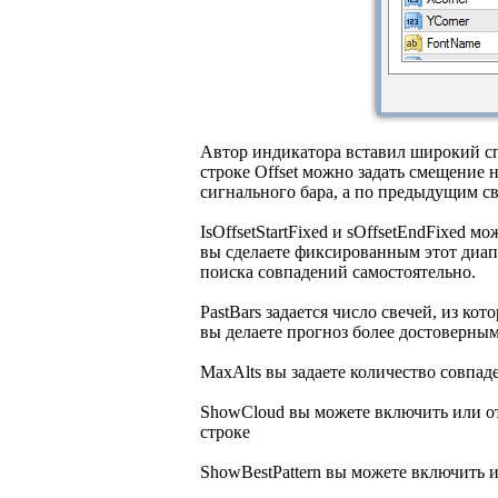
Автор индикатора вставил широкий сп
строке Offset можно задать смещение 
сигнального бара, а по предыдущим св
IsOffsetStartFixed и sOffsetEndFixed 
вы сделаете фиксированным этот диап
поиска совпадений самостоятельно.
PastBars задается число свечей, из ко
вы делаете прогноз более достоверным
MaxAlts вы задаете количество совпад
ShowCloud вы можете включить или от
строке
ShowBestPattern вы можете включить 