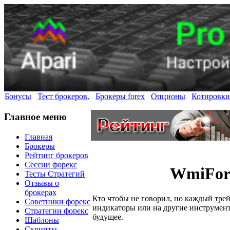
Бонусы
Тест брокеров.
Брокеры forex
Опционы
Котировки
Главное меню
Главная
Брокеры
Рейтинг брокеров
Сессии форекс
WmiFor 
Тесты Стратегий
Отзывы о
брокерах
Кто чтобы не говорил, но каждый трей
Советники форекс
индикаторы или на другие инструменты
Стратегии форекс
будущее.
Шаблоны
Скрипты