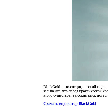
BlackGold – это специфический индик
забывайте, что перед практической ча
этого существует высокий риск потерп
Скачать индикатор BlackGold