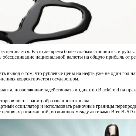
бесценивается. В это же время более слабым становится и рубль.
му обесценивание национальной валюты на общую прибыль от ре
ать вывод о том, что рублевые цены на нефть уже не один год на
нениях корректируется государством.
ианта, позволяющие задействовать индикатор BlackGold на прак
орговлю от границ образованного канала.
артный осциллятор и использовать рыночные границы перепрод
 ценовых расхождений, возникших между активами Brent/USD и