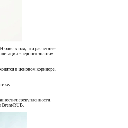
 Нюанс в том, что расчетные
ализации «черного золота»
ходятся в ценовом коридоре,
тике:
анности/перекупленности.
 Brent/RUB.