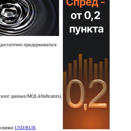
 достаточно придерживаться
лог данных/MQL4/Indicators).
 связки
USD/RUB
.