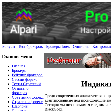
Бонусы
Тест брокеров.
Брокеры forex
Опционы
Котировки
Главное меню
Главная
Брокеры
Рейтинг брокеров
Сессии форекс
Индикат
Тесты Стратегий
Отзывы о
брокерах
Среди современных аналитических пр
Советники форекс
адаптированные под происходящие эк
Стратегии форекс
Сегодня мы познакомимся с одним из 
Шаблоны
BlackGold.
Скрипты