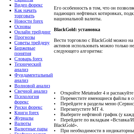
Видео форекс
Его особенность в том, что он позвол
Как начать
падающих нефтяных котировках, подк
торговать
национальной валюты.
Новости forex
Основы
BlackGold: установка
Онлайн трейдинг
Прогнозы
Вести торговлю с BlackGold можно на
Советы трейдеру
активов использовать можно только н
Биржевые
следующего алгоритма:
понятия
Словарь forex
Технический
анализ
Фундаментальный
анализ
Волновой анализ
Свечной анализ
• Откройте Metatrader 4 и распакуйте
Психология
• Переместите имеющиеся файлы в со
форекс
• Перейдите в разделы меню (Сервис
Риски форекс
• Перезапустите MT 4.
Книги forex
• Выберите нефтяной график (у каждо
Журналы
• Перейдите по вкладкам «Вставка/И
Валюты
BlackGold».
Валютные пары
• При необходимости в индикаторных