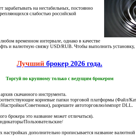
яет зарабатывать на нестабильных, постоянно
репляющихся слабостью российской
 любом временном интервале, однако в качестве
ефть и валютную связку USD/RUB. Чтобы выполнить установку,
Лучший
брокер 2026 года.
Торгуй по крупному только с ведущим брокером
 архив скачанного инструмента.
ответствующие корневые папки торговой платформы (Файл/Ката
/Настройки/Советники), разрешите автоторговлю/импорт DLL.
го брокера это название может отличаться).
ндикаторы/Пользовательские/
 настройках дополнительно прописывается название валютной