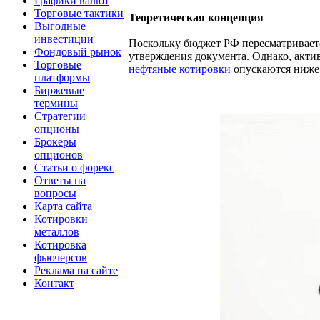
Графики валют
Торговые тактики
Теоретическая концепция
Выгодные
инвестиции
Поскольку бюджет РФ пересматривается 
Фондовый рынок
утверждения документа. Однако, акти
Торговые
нефтяные котировки
опускаются ниже
платформы
Биржевые
термины
Стратегии
опционы
Брокеры
опционов
Статьи о форекс
Ответы на
вопросы
Карта сайта
Котировки
металлов
Котировка
фьючерсов
Реклама на сайте
Контакт