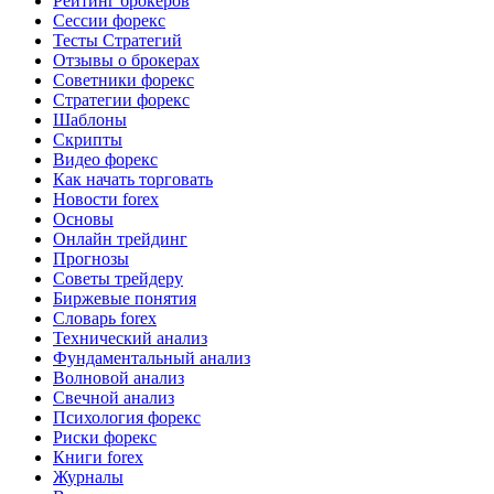
Рейтинг брокеров
Сессии форекс
Тесты Стратегий
Отзывы о брокерах
Советники форекс
Стратегии форекс
Шаблоны
Скрипты
Видео форекс
Как начать торговать
Новости forex
Основы
Онлайн трейдинг
Прогнозы
Советы трейдеру
Биржевые понятия
Словарь forex
Технический анализ
Фундаментальный анализ
Волновой анализ
Свечной анализ
Психология форекс
Риски форекс
Книги forex
Журналы