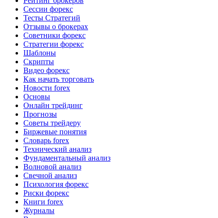
Рейтинг брокеров
Сессии форекс
Тесты Стратегий
Отзывы о брокерах
Советники форекс
Стратегии форекс
Шаблоны
Скрипты
Видео форекс
Как начать торговать
Новости forex
Основы
Онлайн трейдинг
Прогнозы
Советы трейдеру
Биржевые понятия
Словарь forex
Технический анализ
Фундаментальный анализ
Волновой анализ
Свечной анализ
Психология форекс
Риски форекс
Книги forex
Журналы