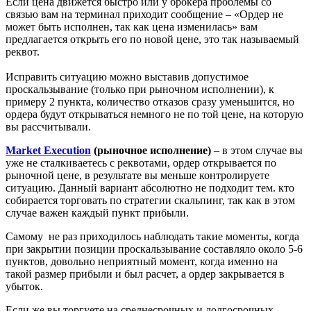
Если цена движется быстро или у брокера проблемы со
связью вам на терминал приходит сообщение – «Ордер не
может быть исполнен, так как цена изменилась» вам
предлагается открыть его по новой цене, это так называемый
реквот.
Исправить ситуацию можно выставив допустимое
проскальзывание (только при рыночном исполнении), к
примеру 2 пункта, количество отказов сразу уменьшится, но
ордера будут открываться немного не по той цене, на которую
вы рассчитывали.
Market Execution
(рыночное исполнение)
– в этом случае вы
уже не сталкиваетесь с реквотами, ордер открывается по
рыночной цене, в результате вы меньше контролируете
ситуацию. Данный вариант абсолютно не подходит тем. кто
собирается торговать по стратегии скальпинг, так как в этом
случае важен каждый пункт прибыли.
Самому не раз приходилось наблюдать такие моменты, когда
при закрытии позиции проскальзывание составляло около 5-6
пунктов, довольно неприятный момент, когда именно на
такой размер прибыли и был расчет, а ордер закрывается в
убыток.
Если же вы торгуете на среднесрочных и долгосрочных