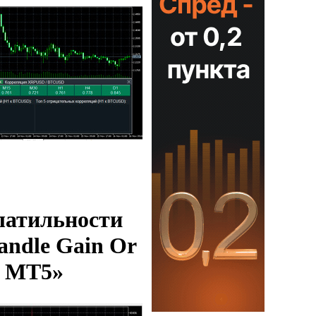
латильности
ndle Gain Or
o MT5»