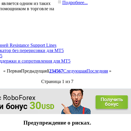
Подробнее...
 является одним из таких
 помощником в торговле на
ей Resistance Support Lines
катор без перерисовки для МТ5
Т5
ддержки и сопротивления для МТ5
«
Первая
Предыдущая
1
2
3
4
5
6
7
Следующая
Последняя
»
Страница 1 из 7
Предупреждение о рисках.