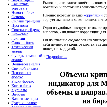
Рынок криптовалют живёт по своим за
Как начать
боковики и постоянная зависимость од
торговать
Новости forex
Именно поэтому анализ
корреляции
ст
Основы
торгует активно и хочет понимать, чт
Онлайн трейдинг
Прогнозы
Один из удобных инструментов, котор
Советы трейдеру
аналогов, - индикатор корреляции для 
Биржевые
понятия
Он изначально создавался как универ
Словарь forex
себя именно на криптовалютах, где дв
Технический
поведением другой.
анализ
Фундаментальный
Подробнее...
анализ
Волновой анализ
Свечной анализ
Объемы крип
Психология
форекс
индикатор для M
Риски форекс
Книги forex
объемы и направ
Журналы
Валюты
Валютные пары
на бир
Графики валют