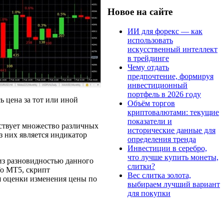
Новое на сайте
ИИ для форекс — как
использовать
искусственный интеллект
в трейдинге
Чему отдать
предпочтение, формируя
инвестиционный
портфель в 2026 году
ь цена за тот или иной
Объём торгов
криптовалютами: текущие
показатели и
ствует множество различных
исторические данные для
з них является индикатор
определения тренда
Инвестиции в серебро,
что лучше купить монеты,
из разновидностью данного
слитки?
fo MT5, скрипт
Вес слитка золота,
я оценки изменения цены по
выбираем лучший вариант
для покупки