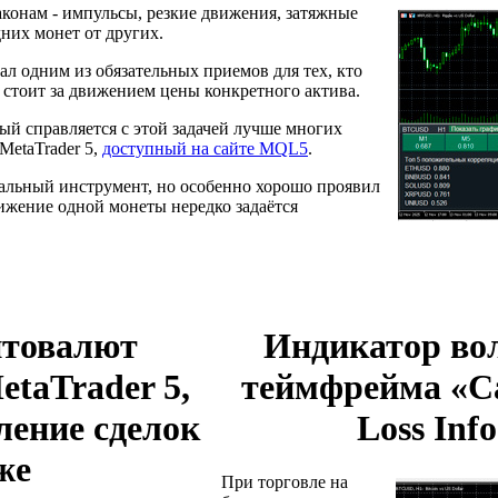
конам - импульсы, резкие движения, затяжные
них монет от других.
ал одним из обязательных приемов для тех, кто
о стоит за движением цены конкретного актива.
ый справляется с этой задачей лучше многих
MetaTrader 5,
доступный на сайте MQL5
.
сальный инструмент, но особенно хорошо проявил
ижение одной монеты нередко задаётся
товалют
Индикатор во
etaTrader 5,
теймфрейма «Ca
ление сделок
Loss Inf
же
При торговле на