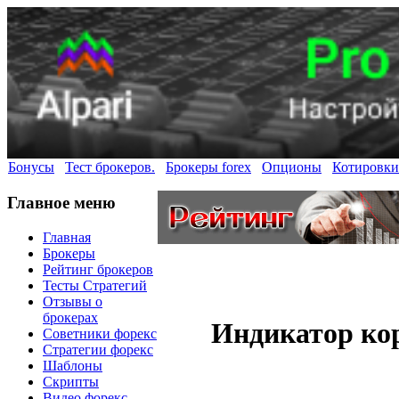
Бонусы
Тест брокеров.
Брокеры forex
Опционы
Котировки
Главное меню
Главная
Брокеры
Рейтинг брокеров
Тесты Стратегий
Отзывы о
брокерах
Индикатор ко
Советники форекс
Стратегии форекс
Шаблоны
Скрипты
Видео форекс