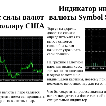
Индикатор ин
с силы валют
валюты Symbol S
доллару США
Торгуя на форекс,
довольно сложно
определить какая из
валют является
сильной, а какая
начинает утрачивать
свои позиции.
На графике валютной
пары мы видим курс,
только по отношению
к одной валюте и не
видим целой картины, поэтому при
несколько валютных пар для того, 
Что бы сократить процесс анализа и
я валюта в паре является
валют находится на более сильной 
трумент помогает принимать
специальный индикатор.
аровых валютных пар.