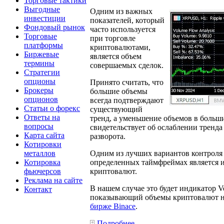
Торговые тактики
Выгодные
Одним из важных
инвестиции
показателей, который
Фондовый рынок
часто используется
Торговые
при торговле
платформы
криптовалютами,
Биржевые
является объем
термины
совершаемых сделок.
Стратегии
опционы
Принято считать, что
Брокеры
большие объемы
опционов
всегда подтверждают
Статьи о форекс
существующий
Ответы на
тренд, а уменьшение объемов в больш
вопросы
свидетельствует об ослаблении тренда
Карта сайта
разворота.
Котировки
металлов
Одним из лучших вариантов контроля 
Котировка
определенных таймфреймах является 
фьючерсов
криптовалют.
Реклама на сайте
В нашем случае это будет индикатор V
Контакт
показывающий объемы криптовалют 
бирже Binace
.
Подробнее...