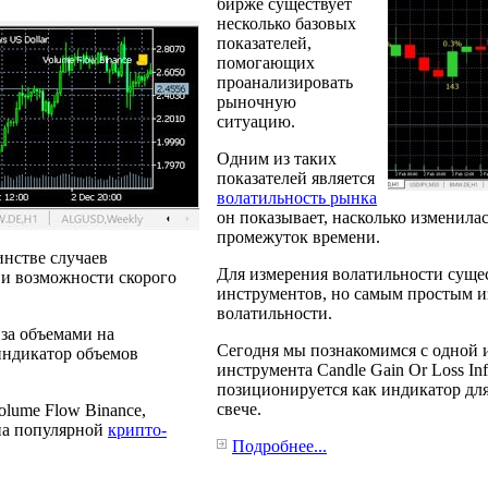
бирже существует
несколько базовых
показателей,
помогающих
проанализировать
рыночную
ситуацию.
Одним из таких
показателей является
волатильность рынка
он показывает, насколько изменилас
промежуток времени.
инстве случаев
Для измерения волатильности суще
 и возможности скорого
инструментов, но самым простым и
волатильности.
за объемами на
Сегодня мы познакомимся с одной 
индикатор объемов
инструмента Candle Gain Or Loss In
позиционируется как индикатор дл
свече.
olume Flow Binance,
на популярной
крипто-
Подробнее...