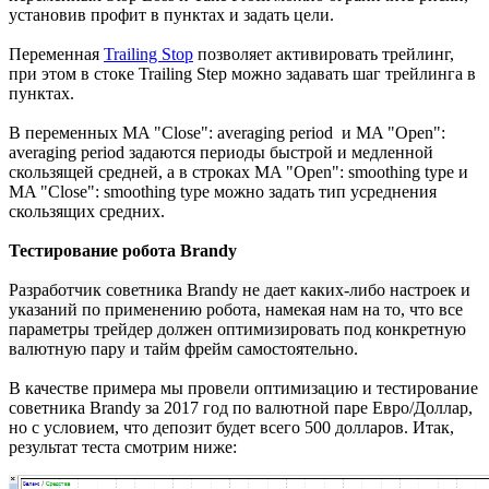
установив профит в пунктах и задать цели.
Переменная
Trailing Stop
позволяет активировать трейлинг,
при этом в стоке Trailing Step можно задавать шаг трейлинга в
пунктах.
В переменных MA "Close": averaging period и MA "Open":
averaging period задаются периоды быстрой и медленной
скользящей средней, а в строках MA "Open": smoothing type и
MA "Close": smoothing type можно задать тип усреднения
скользящих средних.
Тестирование робота Brandy
Разработчик советника Brandy не дает каких-либо настроек и
указаний по применению робота, намекая нам на то, что все
параметры трейдер должен оптимизировать под конкретную
валютную пару и тайм фрейм самостоятельно.
В качестве примера мы провели оптимизацию и тестирование
советника Brandy за 2017 год по валютной паре Евро/Доллар,
но с условием, что депозит будет всего 500 долларов. Итак,
результат теста смотрим ниже: