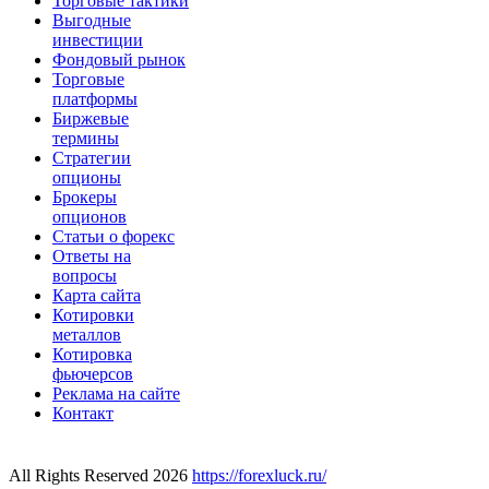
Торговые тактики
Выгодные
инвестиции
Фондовый рынок
Торговые
платформы
Биржевые
термины
Стратегии
опционы
Брокеры
опционов
Статьи о форекс
Ответы на
вопросы
Карта сайта
Котировки
металлов
Котировка
фьючерсов
Реклама на сайте
Контакт
All Rights Reserved 2026
https://forexluck.ru/