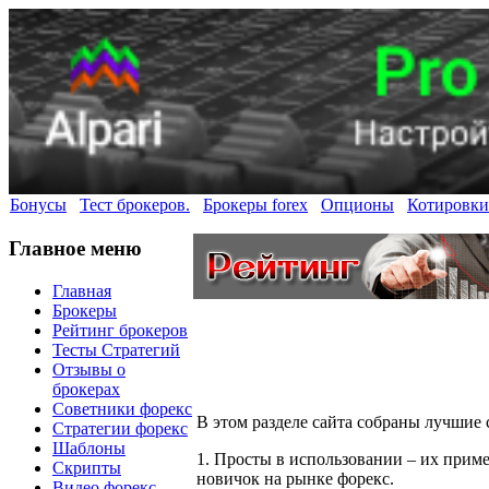
Бонусы
Тест брокеров.
Брокеры forex
Опционы
Котировки
Главное меню
Главная
Брокеры
Рейтинг брокеров
Тесты Стратегий
Отзывы о
брокерах
Советники форекс
В этом разделе сайта собраны лучшие
Стратегии форекс
Шаблоны
1. Просты в использовании – их приме
Скрипты
новичок на рынке форекс.
Видео форекс