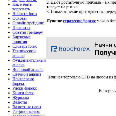
2. Дают достаточную прибыль – их пр
Как начать
торгует на рынке.
торговать
3. И имеют некие преимущества перед
Новости forex
Основы
Лучшие
стратегии форекс
можно бесп
Онлайн трейдинг
Прогнозы
Советы трейдеру
Биржевые
понятия
Словарь forex
Технический
анализ
Фундаментальный
анализ
Волновой анализ
Свечной анализ
Начиная торговлю CFD на любом из ф
Психология
форекс
Риски форекс
Консульт
Книги forex
Журналы
Валюты
Валютные пары
Графики валют