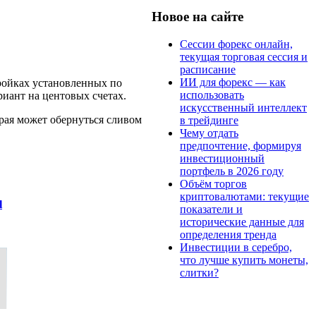
Новое на сайте
Сессии форекс онлайн,
текущая торговая сессия и
расписание
ИИ для форекс — как
тройках установленных по
использовать
иант на центовых счетах.
искусственный интеллект
рая может обернуться сливом
в трейдинге
Чему отдать
предпочтение, формируя
инвестиционный
портфель в 2026 году
Объём торгов
криптовалютами: текущие
l
показатели и
исторические данные для
определения тренда
Инвестиции в серебро,
что лучше купить монеты,
слитки?