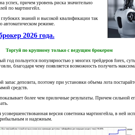
на успех, причем уровень риска значительно
лей по мартингейл.
я глубоких знаний и высокой квалификации так
ью автоматическом режиме.
брокер 2026 года.
Торгуй по крупному только с ведущим брокером
й год пользуется популярностью у многих трейдеров forex, суть
овли, благодаря чему появляется возможность получить макси
 запас депозита, поэтому при установки объема лота постарайте
мой средств.
показывает более чем приличные результаты. Причем сильной ег
ать.
 усовершенствованная версия советника мартингейла, в ней ис
е прибыльным и надежным.