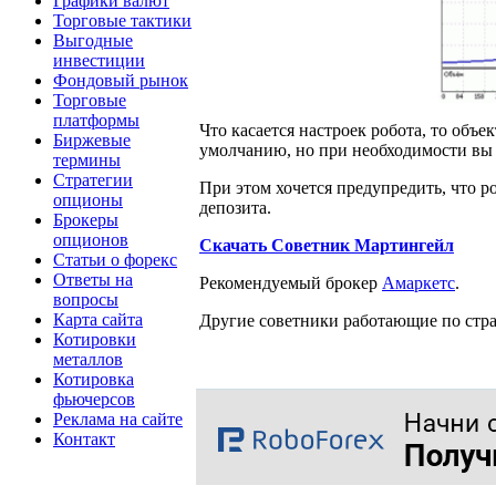
Графики валют
Торговые тактики
Выгодные
инвестиции
Фондовый рынок
Торговые
платформы
Что касается настроек робота, то объ
Биржевые
умолчанию, но при необходимости вы 
термины
Стратегии
При этом хочется предупредить, что 
опционы
депозита.
Брокеры
опционов
Скачать Советник Мартингейл
Статьи о форекс
Ответы на
Рекомендуемый брокер
Амаркетс
.
вопросы
Карта сайта
Другие советники работающие по стра
Котировки
металлов
Котировка
фьючерсов
Реклама на сайте
Контакт