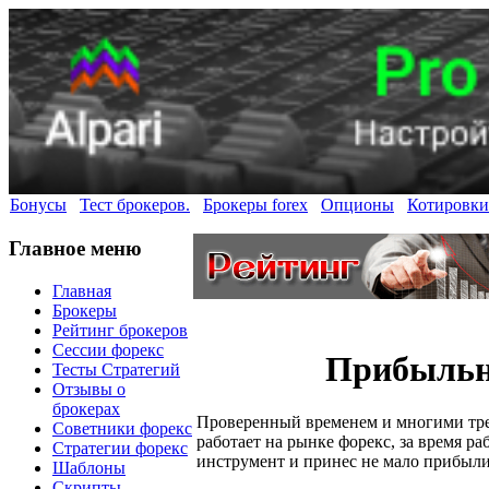
Бонусы
Тест брокеров.
Брокеры forex
Опционы
Котировки
Главное меню
Главная
Брокеры
Рейтинг брокеров
Сессии форекс
Прибыльн
Тесты Стратегий
Отзывы о
брокерах
Проверенный временем и многими тр
Советники форекс
работает на рынке форекс, за время р
Стратегии форекс
инструмент и принес не мало прибыли
Шаблоны
Скрипты