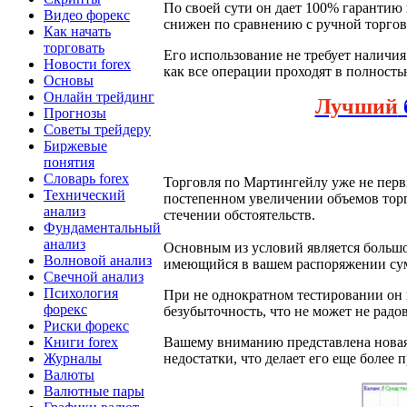
По своей сути он дает 100% гарантию 
Видео форекс
снижен по сравнению с ручной торгов
Как начать
торговать
Его использование не требует наличи
Новости forex
как все операции проходят в полност
Основы
Онлайн трейдинг
Лучший
Прогнозы
Советы трейдеру
Биржевые
понятия
Словарь forex
Торговля по Мартингейлу уже не первы
Технический
постепенном увеличении объемов торг
анализ
стечении обстоятельств.
Фундаментальный
анализ
Основным из условий является большой
Волновой анализ
имеющийся в вашем распоряжении сум
Свечной анализ
Психология
При не однократном тестировании он 
форекс
безубыточность, что не может не радов
Риски форекс
Книги forex
Вашему вниманию представлена новая
Журналы
недостатки, что делает его еще боле
Валюты
Валютные пары