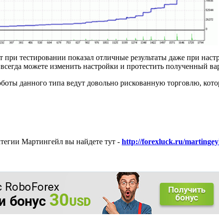
ект при тестировании показал отличные результаты даже при нас
всегда можете изменить настройки и протестить полученный вар
роботы данного типа ведут довольно рискованную торговлю, кото
тегии Мартингейл вы найдете тут -
http://forexluck.ru/martingey