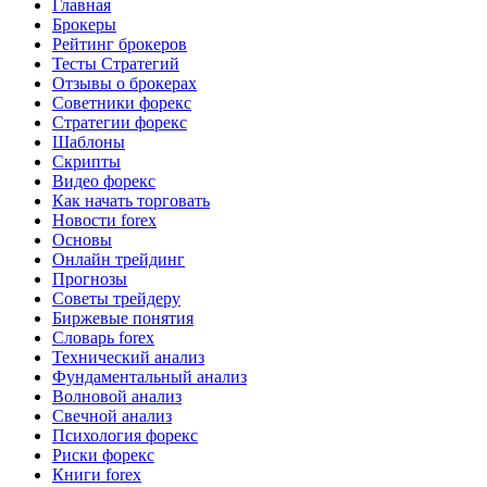
Главная
Брокеры
Рейтинг брокеров
Тесты Стратегий
Отзывы о брокерах
Советники форекс
Стратегии форекс
Шаблоны
Скрипты
Видео форекс
Как начать торговать
Новости forex
Основы
Онлайн трейдинг
Прогнозы
Советы трейдеру
Биржевые понятия
Словарь forex
Технический анализ
Фундаментальный анализ
Волновой анализ
Свечной анализ
Психология форекс
Риски форекс
Книги forex