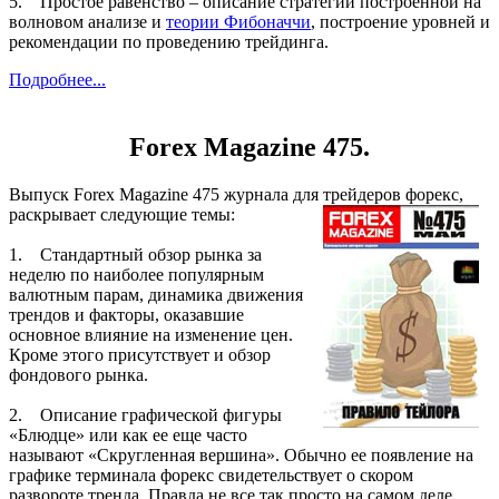
5. Простое равенство – описание стратегии построенной на
волновом анализе и
теории Фибоначчи
, построение уровней и
рекомендации по проведению трейдинга.
Подробнее...
Forex Magazine 475.
Выпуск Forex Magazine 475 журнала для трейдеров форекс,
раскрывает следующие темы:
1. Стандартный обзор рынка за
неделю по наиболее популярным
валютным парам, динамика движения
трендов и факторы, оказавшие
основное влияние на изменение цен.
Кроме этого присутствует и обзор
фондового рынка.
2. Описание графической фигуры
«Блюдце» или как ее еще часто
называют «Скругленная вершина». Обычно ее появление на
графике терминала форекс свидетельствует о скором
развороте тренда. Правда не все так просто на самом деле,