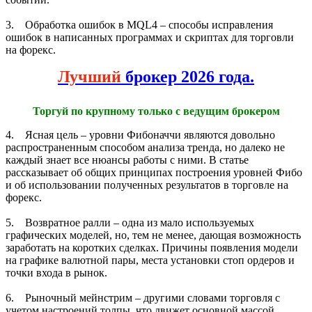
3. Обработка ошибок в MQL4 – способы исправления
ошибок в написанных программах и скриптах для торговли
на форекс.
Лучший
брокер 2026 года.
Торгуй по крупному только с ведущим брокером
4. Ясная цель – уровни Фибоначчи являются довольно
распространенным способом анализа тренда, но далеко не
каждый знает все нюансы работы с ними. В статье
рассказывает об общих принципах построения уровней Фибо
и об использовании полученных результатов в торговле на
форекс.
5. Возвратное ралли – одна из мало используемых
графических моделей, но, тем не менее, дающая возможность
заработать на коротких сделках. Причины появления модели
на графике валютной пары, места установки стоп ордеров и
точки входа в рынок.
6. Рыночный мейнстрим – другими словами торговля с
учетом настроений толпы, что движет основной массой