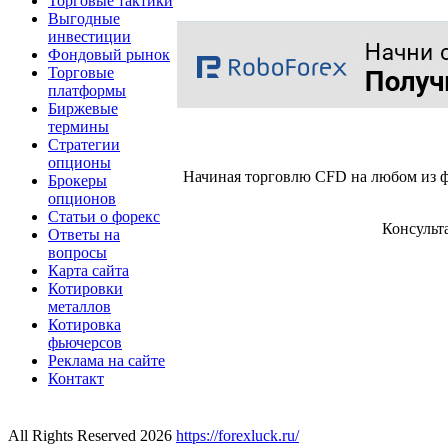
Торговые тактики
Выгодные
инвестиции
Фондовый рынок
Торговые
платформы
Биржевые
термины
Стратегии
опционы
Начиная торговлю CFD на любом из ф
Брокеры
опционов
Статьи о форекс
Консульт
Ответы на
вопросы
Карта сайта
Котировки
металлов
Котировка
фьючерсов
Реклама на сайте
Контакт
All Rights Reserved 2026
https://forexluck.ru/