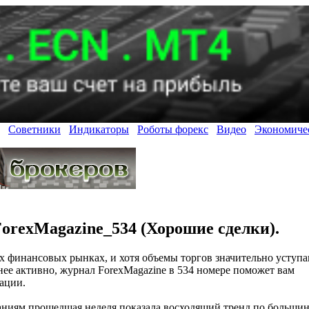
Советники
Индикаторы
Роботы форекс
Видео
Экономиче
orexMagazine_534 (Хорошие сделки).
ых финансовых рынках, и хотя объемы торгов значительно уступ
нее активно, журнал ForexMagazine в 534 номере поможет вам
ации.
аниям прошедшая неделя показала восходящий тренд по большин