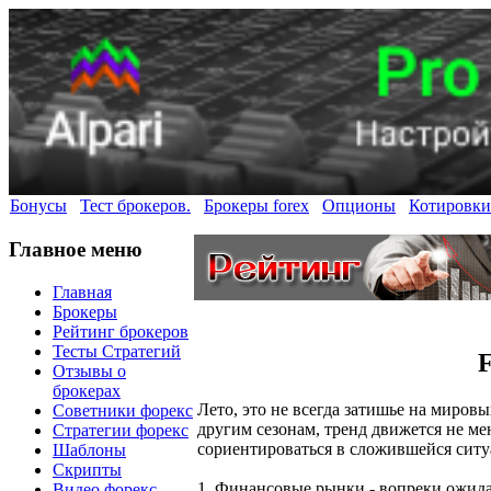
Бонусы
Тест брокеров.
Брокеры forex
Опционы
Котировки
Главное меню
Главная
Брокеры
Рейтинг брокеров
Тесты Стратегий
F
Отзывы о
брокерах
Лето, это не всегда затишье на миров
Советники форекс
другим сезонам, тренд движется не ме
Стратегии форекс
сориентироваться в сложившейся ситу
Шаблоны
Скрипты
1. Финансовые рынки - вопреки ожид
Видео форекс