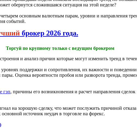
может обернутся сложившаяся ситуация на этой неделе?
четырем основным валютным парам, уровни и направления трен
ия событий.
учший
брокер 2026 года.
Торгуй по крупному только с ведущим брокером
роения и анализ причин которые могут изменить тренд в течен
об уровнях поддержки и сопротивления, их важности и поведен
 пары. Оценка вероятности пробоя или разворота тренда, пром
е гэп
, причины его возникновения и расчет направления сделок 
сигнал на хорошую сделку, что может послужить причиной отказ
 основной источник неудач в торговле на форекс.
)