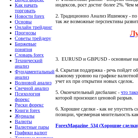
индексов, рост достиг более 2%. Чем 
Как начать
торговать
2. Традиционно Анализ Ишимоку - по 
Новости forex
так же возможные перспективы развит
Основы
Онлайн трейдинг
Л
Прогнозы
Советы трейдеру
Биржевые
понятия
Словарь forex
3. EURUSD и GBPUSD - основные наст
Технический
анализ
4. Скрытая поддержка - речь пойдет 
Фундаментальный
важному уровню на графике валютной
анализ
учет их при открытии новых сделок.
Волновой анализ
Свечной анализ
5. Окончательный дисбаланс -
что тако
Психология
которой произошел ценовой разрыв.
форекс
Риски форекс
6. Хорошие сделки - как не упустить 
Книги forex
позиции, чрезмерная мнительность как
Журналы
Валюты
ForexMagazine_534 (Хорошие сделки
Валютные пары
Графики валют