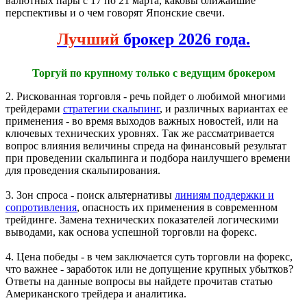
валютных пары с 17 по 21 марта, каковы ближайшие
перспективы и о чем говорят Японские свечи.
Лучший
брокер 2026 года.
Торгуй по крупному только с ведущим брокером
2. Рискованная торговля - речь пойдет о любимой многими
трейдерами
стратегии скальпинг
, и различных вариантах ее
применения - во время выходов важных новостей, или на
ключевых технических уровнях. Так же рассматривается
вопрос влияния величины спреда на финансовый результат
при проведении скальпинга и подбора наилучшего времени
для проведения скальпирования.
3. Зон спроса - поиск альтернативы
линиям поддержки и
сопротивления
, опасность их применения в современном
трейдинге. Замена технических показателей логическими
выводами, как основа успешной торговли на форекс.
4. Цена победы - в чем заключается суть торговли на форекс,
что важнее - заработок или не допущение крупных убытков?
Ответы на данные вопросы вы найдете прочитав статью
Американского трейдера и аналитика.