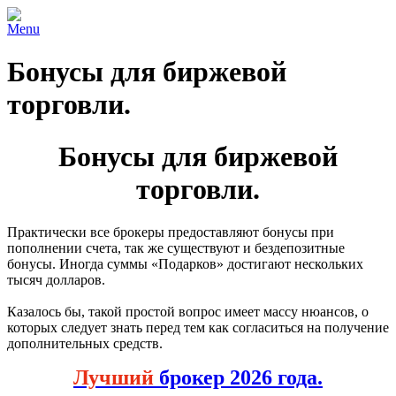
Menu
Бонусы для биржевой
торговли.
Бонусы для биржевой
торговли.
Практически все брокеры предоставляют бонусы при
пополнении счета, так же существуют и бездепозитные
бонусы. Иногда суммы «Подарков» достигают нескольких
тысяч долларов.
Казалось бы, такой простой вопрос имеет массу нюансов, о
которых следует знать перед тем как согласиться на получение
дополнительных средств.
Лучший
брокер 2026 года.