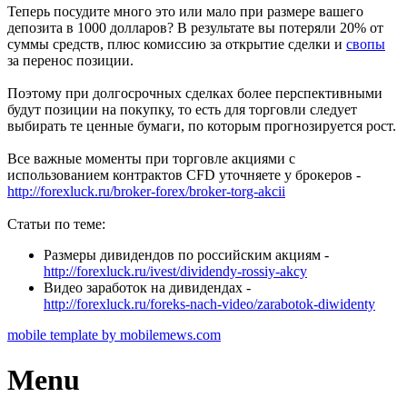
Теперь посудите много это или мало при размере вашего
депозита в 1000 долларов? В результате вы потеряли 20% от
суммы средств, плюс комиссию за открытие сделки и
свопы
за перенос позиции.
Поэтому при долгосрочных сделках более перспективными
будут позиции на покупку, то есть для торговли следует
выбирать те ценные бумаги, по которым прогнозируется рост.
Все важные моменты при торговле акциями с
использованием контрактов CFD уточняете у брокеров -
http://forexluck.ru/broker-forex/broker-torg-akcii
Статьи по теме:
Размеры дивидендов по российским акциям -
http://forexluck.ru/ivest/dividendy-rossiy-akcy
Видео заработок на дивидендах -
http://forexluck.ru/foreks-nach-video/zarabotok-diwidenty
mobile template by mobilemews.com
Menu