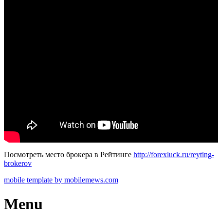
Посмотреть место брокера в Рейтинге
http://forexluck.ru/reyting-
brokerov
mobile template by mobilemews.com
Menu