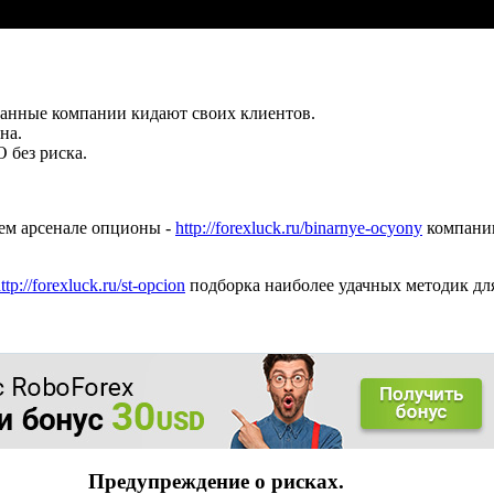
данные компании кидают своих клиентов.
на.
 без риска.
ем арсенале опционы -
http://forexluck.ru/binarnye-ocyony
компании
ttp://forexluck.ru/st-opcion
подборка наиболее удачных методик для
Предупреждение о рисках.