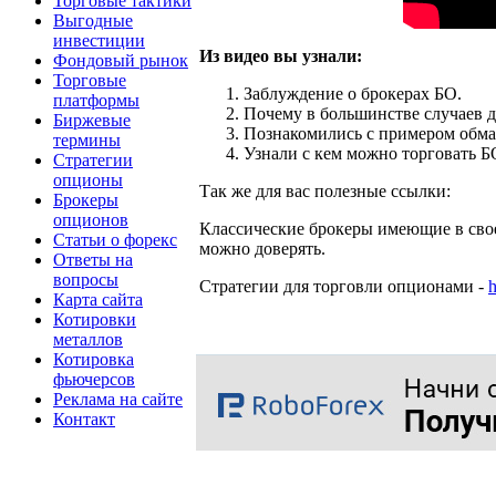
Торговые тактики
Выгодные
инвестиции
Из видео вы узнали:
Фондовый рынок
Торговые
Заблуждение о брокерах БО.
платформы
Почему в большинстве случаев 
Биржевые
Познакомились с примером обма
термины
Узнали с кем можно торговать БО
Стратегии
опционы
Так же для вас полезные ссылки:
Брокеры
опционов
Классические брокеры имеющие в сво
Статьи о форекс
можно доверять.
Ответы на
вопросы
Стратегии для торговли опционами -
h
Карта сайта
Котировки
металлов
Котировка
фьючерсов
Реклама на сайте
Контакт