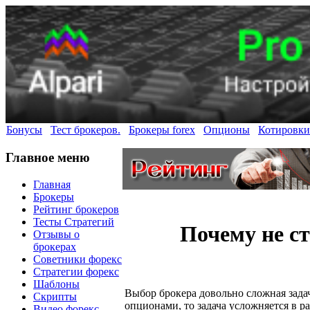
Бонусы
Тест брокеров.
Брокеры forex
Опционы
Котировки
Главное меню
Главная
Брокеры
Рейтинг брокеров
Тесты Стратегий
Почему не с
Отзывы о
брокерах
Советники форекс
Стратегии форекс
Шаблоны
Выбор брокера довольно сложная задач
Скрипты
опционами, то задача усложняется в ра
Видео форекс