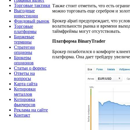
Графики валют
Торговые тактики
Также стоит отметить, что есть огран
Выгодные
можно торговать еще серебром и золот
инвестиции
Брокер alpari предупреждает, что усло
Фондовый рынок
волатильности рынка и времени выход
Торговые
таймфреймы могут отсутствовать.
платформы
Биржевые
Платформа BinaryTrader
термины
Стратегии
Брокер позаботился о комфорте клиент
опционы
платформа. Она дает трейдеру увелич
Брокеры
опционов
Статьи о форекс
Ответы на
вопросы
Карта сайта
Котировки
металлов
Котировка
фьючерсов
Реклама на сайте
Контакт