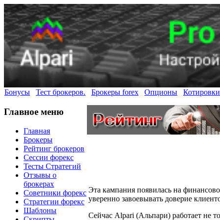
Бонусы
Тест брокеров.
Брокеры forex
Опционы
Котировки
Главное меню
Главная
Брокеры
Рейтинг брокеров
Сессии форекс
Тесты Стратегий
Отзывы о
брокерах
Эта кампания появилась на финансовом
Советники форекс
уверенно завоевывать доверие клиент
Стратегии форекс
Шаблоны
Сейчас Alpari (Альпари) работает не т
Скрипты