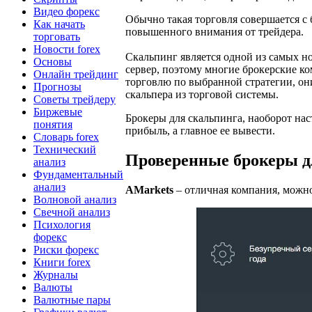
Видео форекс
Обычно такая торговля совершается с
Как начать
повышенного внимания от трейдера.
торговать
Новости forex
Скальпинг является одной из самых н
Основы
сервер, поэтому многие брокерские к
Онлайн трейдинг
торговлю по выбранной стратегии, он
Прогнозы
скальпера из торговой системы.
Советы трейдеру
Биржевые
Брокеры для скальпинга, наоборот на
понятия
прибыль, а главное ее вывести.
Словарь forex
Технический
Проверенные брокеры д
анализ
Фундаментальный
анализ
AMarkets
– отличная компания, можно
Волновой анализ
Свечной анализ
Психология
форекс
Риски форекс
Книги forex
Журналы
Валюты
Валютные пары