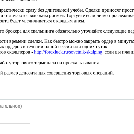
 практически сразу без длительной учебы. Сделки приносят про
 и отличаются высоким риском. Торгуйте если четко прослежива
зита будет увеличиваться с каждым днем.
го брокера для скальпинга обязательно уточняйте следующие па
ти времени сделки. Как быстро можно закрыть ордер в минута
х ордеров в течении одной сессии или одних суток.
тов скальперов -
http://forexluck.ru/sovetnik-skalping
, если вы план
аботу торгового терминала на проскальзывания.
ый размер депозита для совершения торговых операций.
ательное)