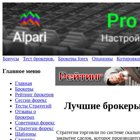
Бонусы
Тест брокеров.
Брокеры forex
Опционы
Котировки
Главное меню
Главная
Брокеры
Рейтинг брокеров
Сессии форекс
Лучшие брокеры
Тесты Стратегий
Отзывы о
брокерах
Советники форекс
Стратегии форекс
Стратегия торговли по системе скальп
Шаблоны
закрытие сделок, которое производится
Скрипты