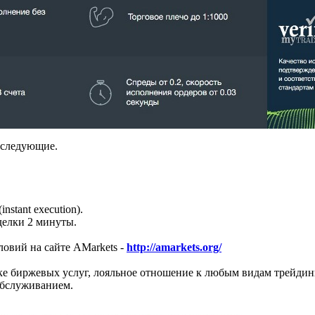
 следующие.
stant execution).
делки 2 минуты.
ловий на
сайте AMarkets -
http://amarkets.org/
нке биржевых услуг, лояльное отношение к любым видам трейди
обслуживанием.