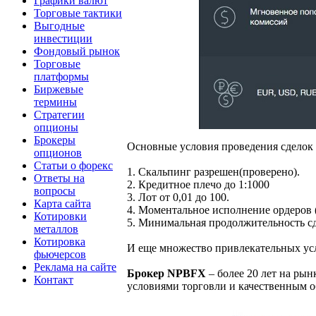
Графики валют
Торговые тактики
Выгодные
инвестиции
Фондовый рынок
Торговые
платформы
Биржевые
термины
Стратегии
опционы
Брокеры
Основные условия проведения сделок
опционов
Статьи о форекс
1. Скальпинг разрешен(проверено).
Ответы на
2. Кредитное плечо до 1:1000
вопросы
3. Лот от 0,01 до 100.
Карта сайта
4. Моментальное исполнение ордеров (in
Котировки
5. Минимальная продолжительность с
металлов
Котировка
И еще множество привлекательных ус
фьючерсов
Реклама на сайте
Брокер NPBFX
– более 20 лет на ры
Контакт
условиями торговли и качественным 