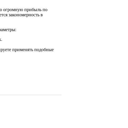
сто огромную прибыль по
ется закономерность в
раметры:
х.
ируете применять подобные