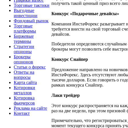
Графики валют
получить такой ценный приз всего ли
Торговые тактики
Выгодные
Конкурс «Подарочные девайсы»
инвестиции
Фондовый рынок
Компания ИнстаФорекс разыгрывает на
Торговые
требуется внести на свой торговый сч
платформы
девайсов.
Биржевые
термины
Победители определяются случайным о
Стратегии
брокеры могут позволить себе выстро
опционы
Брокеры
Конкурс Снайпер
опционов
Статьи о форекс
Предложение направлено на новичков 
Ответы на
ИнстаФорекс. Здесь отсутствуют любы
вопросы
тысячи долларов. Если говорить о год
Карта сайта
рамках конкурса Снайпер.
Котировки
металлов
Лаки трейдер
Котировка
фьючерсов
Этот конкурс распространяется на каж
Реклама на сайте
раз на две недели, при этом призовой
Контакт
Примечательно, что регистрироваться
момент текущего конкурса принять уч