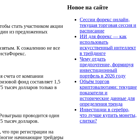
Новое на сайте
Сессии форекс онлайн,
текущая торговая сессия и
тобы стать участником акции
расписание
 один из предложенных
ИИ для форекс — как
использовать
искусственный интеллект
взятым. К сожалению не все
в трейдинге
ИнстаФорекс.
Чему отдать
предпочтение, формируя
инвестиционный
портфель в 2026 году
я счета от компании
Объём торгов
изовой фонд составляет 1,5
криптовалютами: текущие
5 тысяч долларов только в
показатели и
исторические данные для
определения тренда
Инвестиции в серебро,
что лучше купить монеты,
. Розыгрыш проводится один
слитки?
5 тысяч долларов.
 что при регистрации на
. Многие начинающие трейдеры