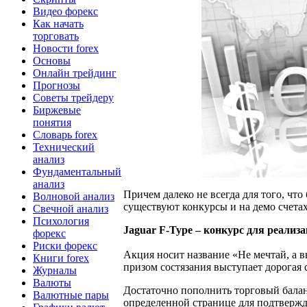
Видео форекс
Как начать
торговать
Новости forex
Основы
Онлайн трейдинг
Прогнозы
Советы трейдеру
Биржевые
понятия
Словарь forex
Технический
анализ
Фундаментальный
анализ
Причем далеко не всегда для того, чт
Волновой анализ
существуют конкурсы и на демо счета
Свечной анализ
Психология
Jaguar F-Type – конкурс для реализ
форекс
Риски форекс
Акция носит название «Не мечтай, а в
Книги forex
призом состязания выступает дорогая
Журналы
Валюты
Достаточно пополнить торговый балан
Валютные пары
определенной странице для подтвержд