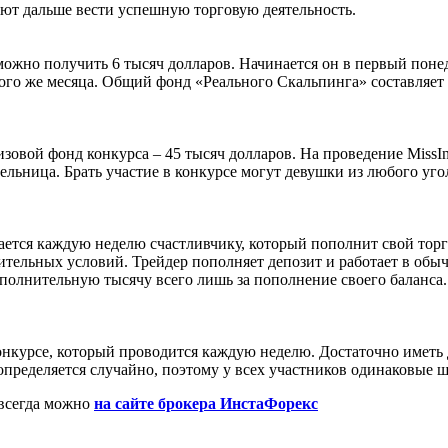
ют дальше вести успешную торговую деятельность.
можно получить 6 тысяч долларов. Начинается он в первый понед
ого же месяца. Общий фонд «Реального Скальпинга» составляет 
овой фонд конкурса – 45 тысяч долларов. На проведение MissIns
тельница. Брать участие в конкурсе могут девушки из любого уго
ается каждую неделю счастливчику, который пополнит свой торг
ительных условий. Трейдер пополняет депозит и работает в обыч
полнительную тысячу всего лишь за пополнение своего баланса.
онкурсе, который проводится каждую неделю. Достаточно иметь
пределяется случайно, поэтому у всех участников одинаковые ш
 всегда можно
на сайте брокера ИнстаФорекс