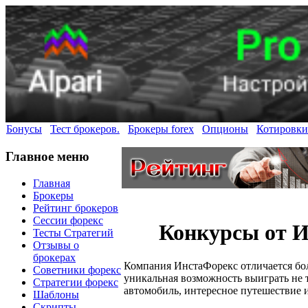
Бонусы
Тест брокеров.
Брокеры forex
Опционы
Котировки
Главное меню
Главная
Брокеры
Рейтинг брокеров
Сессии форекс
Конкурсы от Ин
Тесты Стратегий
Отзывы о
брокерах
Компания ИнстаФорекс отличается бол
Советники форекс
уникальная возможность выиграть не 
Стратегии форекс
автомобиль, интересное путешествие 
Шаблоны
Скрипты