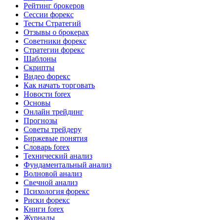
Рейтинг брокеров
Сессии форекс
Тесты Стратегий
Отзывы о брокерах
Советники форекс
Стратегии форекс
Шаблоны
Скрипты
Видео форекс
Как начать торговать
Новости forex
Основы
Онлайн трейдинг
Прогнозы
Советы трейдеру
Биржевые понятия
Словарь forex
Технический анализ
Фундаментальный анализ
Волновой анализ
Свечной анализ
Психология форекс
Риски форекс
Книги forex
Журналы