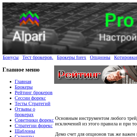
Бонусы
Тест брокеров.
Брокеры forex
Опционы
Котировки
Главное меню
Главная
Брокеры
Рейтинг брокеров
Сессии форекс
Тесты Стратегий
Отзывы о
брокерах
Основным инструментом любого трейдер
Советники форекс
исключений из этого правила и при 
Стратегии форекс
Шаблоны
Демо счет для опционов так же важен 
Скрипты