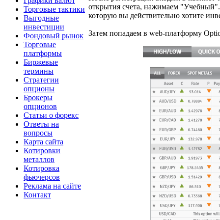
Графики валют
открытия счета, нажимаем "Учебный". 
Торговые тактики
которую вы действительно хотите инвес
Выгодные
инвестиции
Затем попадаем в web-платформу Opti
Фондовый рынок
Торговые
платформы
Биржевые
термины
Стратегии
опционы
Брокеры
опционов
Статьи о форекс
Ответы на
вопросы
Карта сайта
Котировки
металлов
Котировка
фьючерсов
Реклама на сайте
Контакт