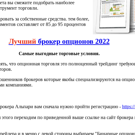
чета вы смежите подобрать наиболее
струмент торговли.
вать за собственные средства. тем более,
иментов составляет от 85 до 95 процентов
Лучший
брокер опционов 2022
Самые выгодные торговые условия.
онять, что опционная торговля это полноценный трейдинг требу
торов.
мошенников брокеров которые якобы специализируются на опцио
ыми компаниями.
 брокера Альпари вам сначала нужно пройти регистрацию -
https:/
я этого переходим по приведенной выше ссылке на сайт брокера
трейдера и в меню с левой стороны выбираем "Бинарные опцион