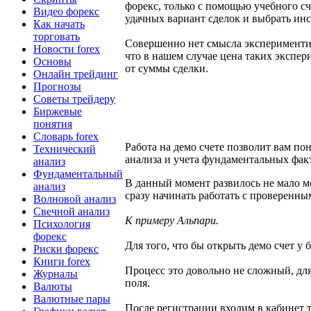
форекс, только с помощью учебного с
Видео форекс
удачных вариант сделок и выбрать ин
Как начать
торговать
Совершенно нет смысла экспериментиро
Новости forex
что в нашем случае цена таких экспер
Основы
от суммы сделки.
Онлайн трейдинг
Прогнозы
Советы трейдеру
Биржевые
понятия
Словарь forex
Работа на демо счете позволит вам п
Технический
анализа и учета фундаментальных фак
анализ
Фундаментальный
В данный момент развилось не мало 
анализ
сразу начинать работать с проверенн
Волновой анализ
Свечной анализ
К примеру Альпари.
Психология
форекс
Для того, что бы открыть демо счет у
Риски форекс
Книги forex
Процесс это довольно не сложный, дл
Журналы
поля.
Валюты
Валютные пары
После регистрации входим в кабинет 