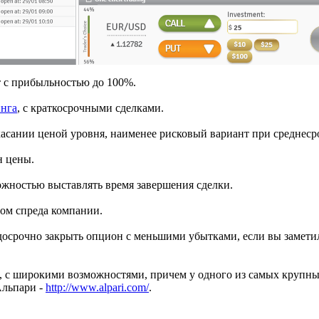
т с прибыльностью до 100%.
инга
, с краткосрочными сделками.
касании ценой уровня, наименее рисковый вариант при среднеср
н цены.
ожностью выставлять время завершения сделки.
том спреда компании.
 досрочно закрыть опцион с меньшими убытками, если вы замет
, с широкими возможностями, причем у одного из самых крупн
Альпари -
http://www.alpari.com/
.