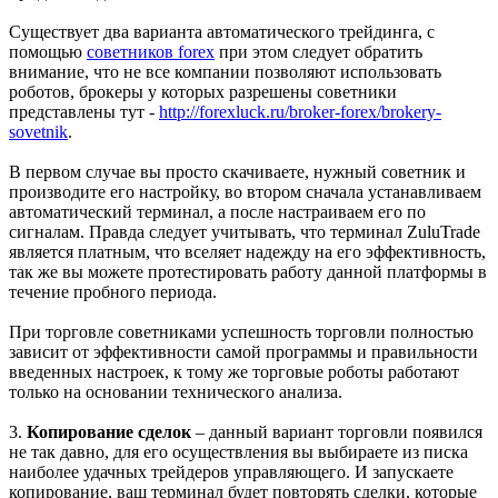
Существует два варианта автоматического трейдинга, с
помощью
советников forex
при этом следует обратить
внимание, что не все компании позволяют использовать
роботов, брокеры у которых разрешены советники
представлены тут -
http://forexluck.ru/broker-forex/brokery-
sovetnik
.
В первом случае вы просто скачиваете, нужный советник и
производите его настройку, во втором сначала устанавливаем
автоматический терминал, а после настраиваем его по
сигналам. Правда следует учитывать, что терминал ZuluTrade
является платным, что вселяет надежду на его эффективность,
так же вы можете протестировать работу данной платформы в
течение пробного периода.
При торговле советниками успешность торговли полностью
зависит от эффективности самой программы и правильности
введенных настроек, к тому же торговые роботы работают
только на основании технического анализа.
3.
Копирование сделок
– данный вариант торговли появился
не так давно, для его осуществления вы выбираете из писка
наиболее удачных трейдеров управляющего. И запускаете
копирование, ваш терминал будет повторять сделки, которые