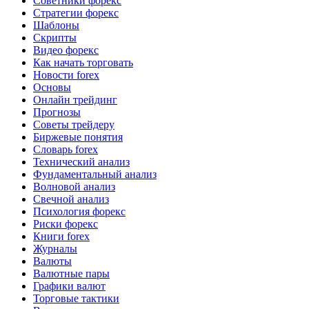
Советники форекс
Стратегии форекс
Шаблоны
Скрипты
Видео форекс
Как начать торговать
Новости forex
Основы
Онлайн трейдинг
Прогнозы
Советы трейдеру
Биржевые понятия
Словарь forex
Технический анализ
Фундаментальный анализ
Волновой анализ
Свечной анализ
Психология форекс
Риски форекс
Книги forex
Журналы
Валюты
Валютные пары
Графики валют
Торговые тактики