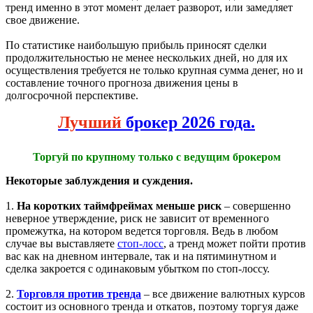
тренд именно в этот момент делает разворот, или замедляет
свое движение.
По статистике наибольшую прибыль приносят сделки
продолжительностью не менее нескольких дней, но для их
осуществления требуется не только крупная сумма денег, но и
составление точного прогноза движения цены в
долгосрочной перспективе.
Лучший
брокер 2026 года.
Торгуй по крупному только с ведущим брокером
Некоторые заблуждения и суждения.
1.
На коротких таймфреймах меньше риск
– совершенно
неверное утверждение, риск не зависит от временного
промежутка, на котором ведется торговля. Ведь в любом
случае вы выставляете
стоп-лосс
, а тренд может пойти против
вас как на дневном интервале, так и на пятиминутном и
сделка закроется с одинаковым убытком по стоп-лоссу.
2.
Торговля против тренда
– все движение валютных курсов
состоит из основного тренда и откатов, поэтому торгуя даже