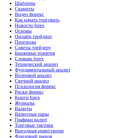
Шаблоны
Скрипты
Видео форекс
Как начать торговать
Новости forex
Основы
Онлайн трейдинг
Прогнозы
Советы трейдеру
Биржевые понятия
Словарь forex
Технический анализ
Фундаментальный анализ
Волновой анализ
Свечной анализ
Психология форекс
Риски форекс
Книги forex
Журналы
Валюты
Валютные пары
Графики валют
Торговые тактики
Выгодные инвестиции
Фондовый рынок