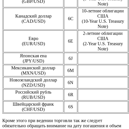
(GBP/USD)
Note)
10-летние облигации
Канадский доллар
США
6C
(CAD/USD)
(10-Year U.S. Treasury
Note)
2-летние облигации
Евро
США
6E
(EUR/USD)
(2-Year U.S. Treasury
Note)
Японская ена
6J
(JPY/USD)
Мексиканский доллар
6M
(MXN/USD)
Новозеландский доллар
6N
(NZD/USD)
Российский рубль
6R
(RUB/USD)
Швейцарский франк
6S
(CHF/USD)
Кроме этого при ведении торговли так же следует
обязательно обращать внимание на дату погашения и объем