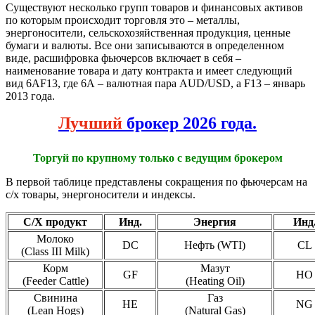
Существуют несколько групп товаров и финансовых активов
по которым происходит торговля это – металлы,
энергоносители, сельскохозяйственная продукция, ценные
бумаги и валюты. Все они записываются в определенном
виде, расшифровка фьючерсов включает в себя –
наименование товара и дату контракта и имеет следующий
вид 6AF13, где 6А – валютная пара AUD/USD, а F13 – январь
2013 года.
Лучший
брокер 2026 года.
Торгуй по крупному только с ведущим брокером
В первой таблице представлены сокращения по фьючерсам на
с/х товары, энергоносители и индексы.
С/Х продукт
Инд.
Энергия
Инд
Молоко
DC
Нефть (WTI)
CL
(Class III Milk)
Корм
Мазут
GF
HO
(Feeder Cattle)
(Heating Oil)
Свинина
Газ
HE
NG
(Lean Hogs)
(Natural Gas)