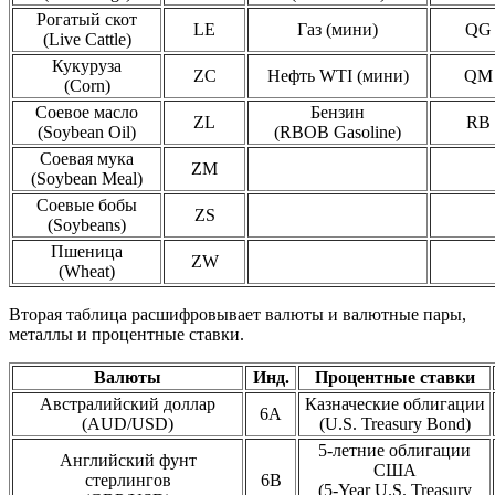
Рогатый скот
LE
Газ (мини)
QG
(Live Cattle)
Кукуруза
ZC
Нефть WTI (мини)
QM
(Corn)
Соевое масло
Бензин
ZL
RB
(Soybean Oil)
(RBOB Gasoline)
Соевая мука
ZM
(Soybean Meal)
Соевые бобы
ZS
(Soybeans)
Пшеница
ZW
(Wheat)
Вторая таблица расшифровывает валюты и валютные пары,
металлы и процентные ставки.
Валюты
Инд.
Процентные ставки
Австралийский доллар
Казначеские облигации
6A
(AUD/USD)
(U.S. Treasury Bond)
5-летние облигации
Английский фунт
США
стерлингов
6B
(5-Year U.S. Treasury