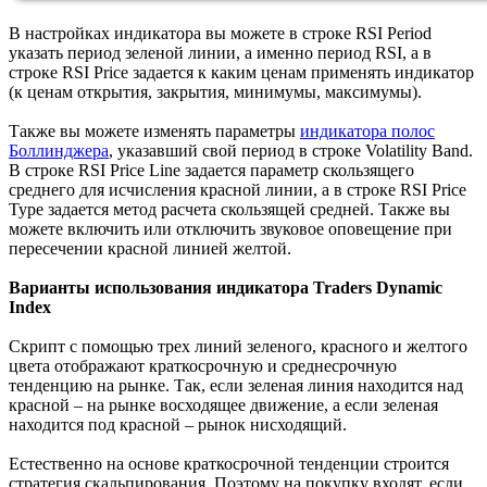
В настройках индикатора вы можете в строке RSI Period
указать период зеленой линии, а именно период RSI, а в
строке RSI Price задается к каким ценам применять индикатор
(к ценам открытия, закрытия, минимумы, максимумы).
Также вы можете изменять параметры
индикатора полос
Боллинджера
, указавший свой период в строке Volatility Band.
В строке RSI Price Line задается параметр скользящего
среднего для исчисления красной линии, а в строке RSI Price
Type задается метод расчета скользящей средней. Также вы
можете включить или отключить звуковое оповещение при
пересечении красной линией желтой.
Варианты использования индикатора Traders Dynamic
Index
Скрипт с помощью трех линий зеленого, красного и желтого
цвета отображают краткосрочную и среднесрочную
тенденцию на рынке. Так, если зеленая линия находится над
красной – на рынке восходящее движение, а если зеленая
находится под красной – рынок нисходящий.
Естественно на основе краткосрочной тенденции строится
стратегия скальпирования. Поэтому на покупку входят, если