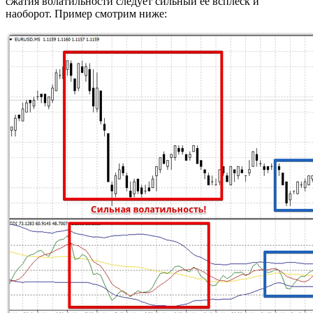
сжатия волатильности следует сильный ее всплеск и
наоборот. Пример смотрим ниже: