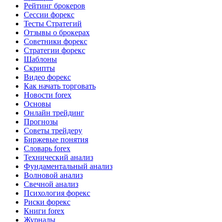
Рейтинг брокеров
Сессии форекс
Тесты Стратегий
Отзывы о брокерах
Советники форекс
Стратегии форекс
Шаблоны
Скрипты
Видео форекс
Как начать торговать
Новости forex
Основы
Онлайн трейдинг
Прогнозы
Советы трейдеру
Биржевые понятия
Словарь forex
Технический анализ
Фундаментальный анализ
Волновой анализ
Свечной анализ
Психология форекс
Риски форекс
Книги forex
Журналы