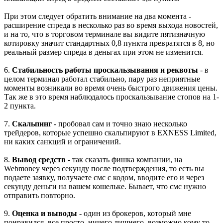
При этом следует обратить внимание на два момента -
расширение спреда в несколько раз во время выхода новостей,
и на то, что в торговом терминале вы видите пятизначную
котировку значит стандартных 0,8 пункта превратятся в 8, но
реальный размер спреда в деньгах при этом не изменится.
6.
Стабильность работы проскальзывания и реквоты
- в
целом терминал работал стабильно, пару раз неприятные
моменты возникали во время очень быстрого движения цены.
Так же в это время наблюдалось проскальзывание стопов на 1-
2 пункта.
7.
Скальпинг
- пробовал сам и точно знаю несколько
трейдеров, которые успешно скальпируют в EXNESS Limited,
ни каких санкций и ограничений.
8.
Вывод средств
- так сказать фишка компании, на
Webmoney через секунду после подтверждения, то есть вы
подаете заявку, получаете смс с кодом, вводите его и через
секунду деньги на вашем кошельке. Бывает, что смс нужно
отправить повторно.
9.
Оценка и выводы
- один из брокеров, который мне
понравился, все просто, ничего лишнего, возможно кому то