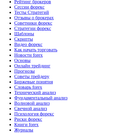
Рейтинг брокеров
Сессии форекс
Тесты Стратегий
Отзывы о брокерах
Советники форекс
Стратегии форекс
Шаблоны
Скрипты
Видео форекс
Как начать торговать
Новости forex
Основы
Онлайн трейдинг
Прогнозы
Советы трейдеру
Биржевые понятия
Словарь forex
Технический анализ
Фундаментальный анализ
Волновой анализ
Свечной анализ
Психология форекс
Риски форекс
Книги forex
Журналы