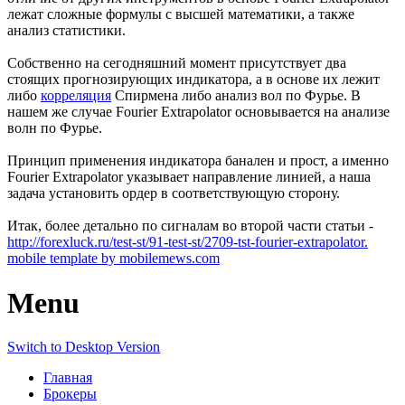
лежат сложные формулы с высшей математики, а также
анализ статистики.
Собственно на сегодняшний момент присутствует два
стоящих прогнозирующих индикатора, а в основе их лежит
либо
корреляция
Спирмена либо анализ вол по Фурье. В
нашем же случае Fourier Extrapolator основывается на анализе
волн по Фурье.
Принцип применения индикатора банален и прост, а именно
Fourier Extrapolator указывает направление линией, а наша
задача установить ордер в соответствующую сторону.
Итак, более детально по сигналам во второй части статьи -
http://forexluck.ru/test-st/91-test-st/2709-tst-fourier-extrapolator.
mobile template by mobilemews.com
Menu
Switch to Desktop Version
Главная
Брокеры