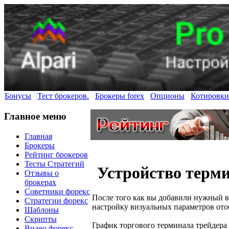
Бонусы
Тест брокеров.
Брокеры forex
Опционы
Котировки
Главное меню
Главная
Брокеры
Рейтинг брокеров
Тесты Стратегий
Устройство терми
Отзывы о
брокерах
Советники форекс
После того как вы добавили нужный в
Стратегии форекс
настройку визуальных параметров от
Шаблоны
Скрипты
График торгового терминала трейдера
Видео форекс