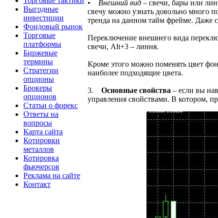
Торговые тактики
•
Внешний вид
– свечи, бары или ли
Выгодные
свечу можно узнать довольно много п
инвестиции
тренда на данном тайм фрейме. Даже
Фондовый рынок
Торговые
Переключение внешнего вида переключ
платформы
свечи, Alt+3 – линия.
Биржевые
термины
Кроме этого можно поменять цвет фона
Стратегии
наиболее подходящие цвета.
опционы
Брокеры
3.
Основные свойства
– если вы на
опционов
управления свойствами. В котором, п
Статьи о форекс
Ответы на
вопросы
Карта сайта
Котировки
металлов
Котировка
фьючерсов
Реклама на сайте
Контакт