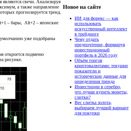
 являются свечи. Анализируя
Новое на сайте
ксимум, а также направление
которых прогнозируется тренд.
ИИ для форекс — как
+1 – бары, Alt+2 – японские
использовать
искусственный интеллект
в трейдинге
по умолчанию уже подобраны
Чему отдать
предпочтение, формируя
инвестиционный
ам откроется подменю
портфель в 2026 году
на рисунке.
Объём торгов
криптовалютами: текущие
показатели и
исторические данные для
определения тренда
Инвестиции в серебро,
что лучше купить монеты,
слитки?
Вес слитка золота,
выбираем лучший вариант
для покупки