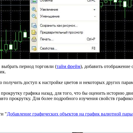
 выбрать период торговли (
тайм фрейм
), добавить отображение о
ик.
 получить доступ к настройке цветов и некоторых других пар
рокрутку графика назад, для того, что бы оценить историю дви
авто прокрутку. Для более подробного изучения свойств графи
ти "
Добавление графических объектов на график валютной пары