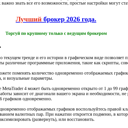
 важно знать все его возможности, простые настройки могут с
Лучший
брокер 2026 года.
Торгуй по крупному только с ведущим брокером
.
о текущем тренде и его истории в графическом виде позволяет 
оты различные программные приложения, такие как скрипты, со
ожете поменять количество одновременно отображаемых графи
, и визуальные параметры.
 MetaTrader 4 может быть одновременно открыто от 1 до 99 гра
работы зависит от диагонали вашего экрана и необходимости, не
-6 графиков одновременно.
 одновременно отображаемых графиков воспользуйтесь правой к
званием валютных пар. При нажатии откроется подменю, в котор
аксимизировать (развернуть), или восстановить.