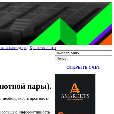
ский календарь
Криптовалюты
ОТКРЫТЬ СЧЕТ
алютной пары).
т необходимость произвести
 наибольшую информативность