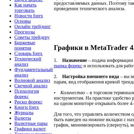
предоставляемых данных. Поэтому так
Как начать
проведении технического анализа.
торговать
Новости forex
Основы
Онлайн трейдинг
Прогнозы
Советы трейдеру
Биржевые
Графики в MetaTrader 4
понятия
Словарь forex
Технический
1.
Назначение
– подача информации 
анализ
рынка форекс
и использовать для раб
Фундаментальный
анализ
2.
Настройка внешнего вида
– вы м
Волновой анализ
парам, вид отображения кривой тренда
Свечной анализ
Психология
•
Количество
– в торговом терминале
форекс
инструментам. На практике удобство 
Риски форекс
на одном мониторе открывать более 4
Книги forex
Журналы
Для того, что управлять количеством
Валюты
быть наведен на нижние вкладки с на
Валютные пары
график, минимизировать (свернуть), м
Графики валют